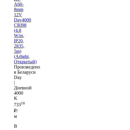
A60-
8mm
12V
Day4000
CRI98
(4.8
W/m,
IP20,
2835,
5m)
(Arlight,
Открытый)
Произведено
в Беларуси
Day
|
Дневной
4000
K
16
733
₽/
м
В