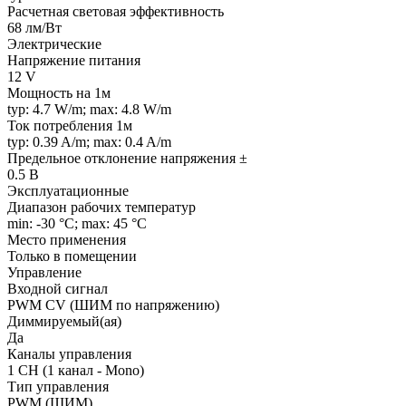
Расчетная световая эффективность
68 лм/Вт
Электрические
Напряжение питания
12 V
Мощность на 1м
typ: 4.7 W/m; max: 4.8 W/m
Ток потребления 1м
typ: 0.39 A/m; max: 0.4 A/m
Предельное отклонение напряжения ±
0.5 В
Эксплуатационные
Диапазон рабочих температур
min: -30 °C; max: 45 °C
Место применения
Только в помещении
Управление
Входной сигнал
PWM СV (ШИМ по напряжению)
Диммируемый(ая)
Да
Каналы управления
1 CH (1 канал - Mono)
Тип управления
PWM (ШИМ)