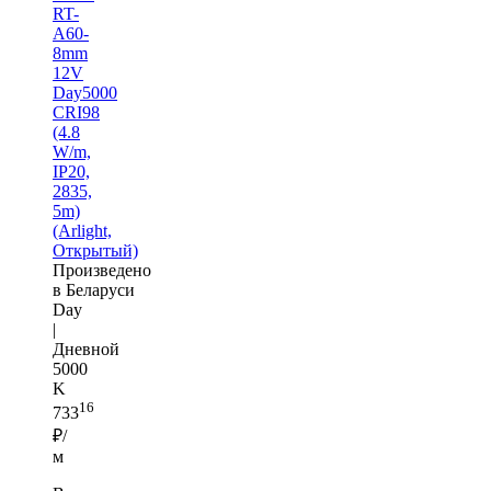
RT-
A60-
8mm
12V
Day5000
CRI98
(4.8
W/m,
IP20,
2835,
5m)
(Arlight,
Открытый)
Произведено
в Беларуси
Day
|
Дневной
5000
K
16
733
₽/
м