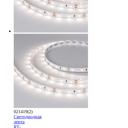
021419(2)
Светодиодная
лента
RT-