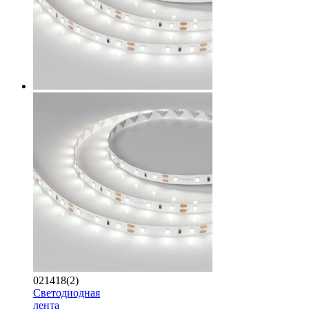
021418(2)
Светодиодная
лента