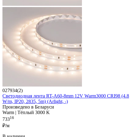
027934(2)
Светодиодная лента RT-A60-8mm 12V Warm3000 CRI98 (4.8
W/m, IP20, 2835, 5m) (Arlight, -)
Произведено в Беларуси
Warm | Тёплый 3000 K
16
733
₽/м
В наличии