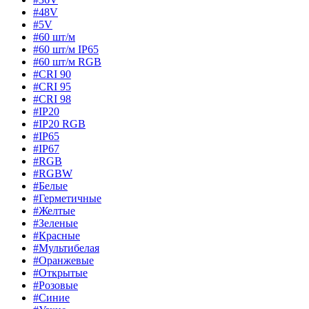
#48V
#5V
#60 шт/м
#60 шт/м IP65
#60 шт/м RGB
#CRI 90
#CRI 95
#CRI 98
#IP20
#IP20 RGB
#IP65
#IP67
#RGB
#RGBW
#Белые
#Герметичные
#Желтые
#Зеленые
#Красные
#Мультибелая
#Оранжевые
#Открытые
#Розовые
#Синие