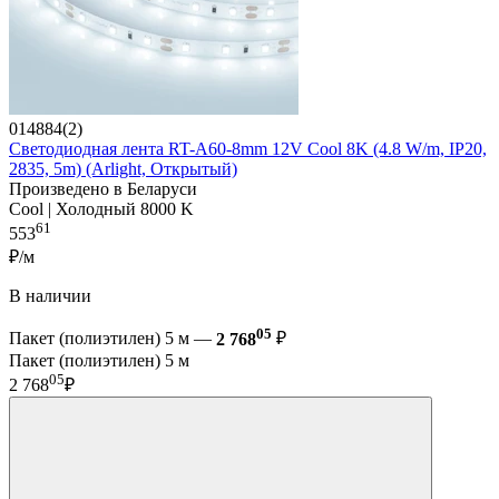
014884(2)
Светодиодная лента RT-A60-8mm 12V Cool 8K (4.8 W/m, IP20,
2835, 5m) (Arlight, Открытый)
Произведено в Беларуси
Cool | Холодный 8000 K
61
553
₽/м
В наличии
05
Пакет (полиэтилен) 5 м —
2 768
₽
Пакет (полиэтилен) 5 м
05
2 768
₽