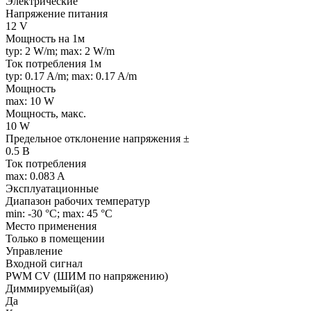
Электрические
Напряжение питания
12 V
Мощность на 1м
typ: 2 W/m; max: 2 W/m
Ток потребления 1м
typ: 0.17 A/m; max: 0.17 A/m
Мощность
max: 10 W
Мощность, макс.
10 W
Предельное отклонение напряжения ±
0.5 В
Ток потребления
max: 0.083 A
Эксплуатационные
Диапазон рабочих температур
min: -30 °C; max: 45 °C
Место применения
Только в помещении
Управление
Входной сигнал
PWM СV (ШИМ по напряжению)
Диммируемый(ая)
Да