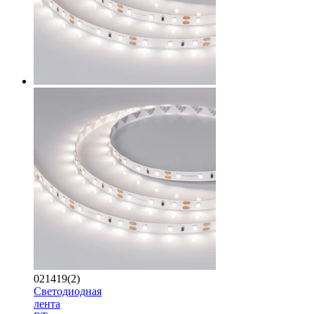
021419(2)
Светодиодная
лента