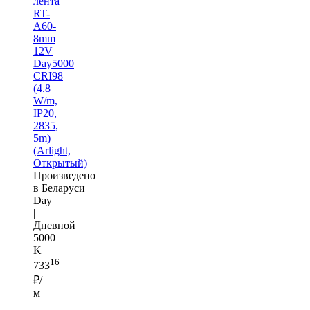
лента
RT-
A60-
8mm
12V
Day5000
CRI98
(4.8
W/m,
IP20,
2835,
5m)
(Arlight,
Открытый)
Произведено
в Беларуси
Day
|
Дневной
5000
K
16
733
₽/
м