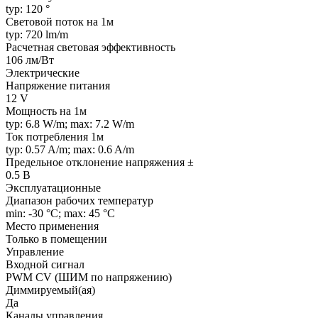
typ: 120 °
Световой поток на 1м
typ: 720 lm/m
Расчетная световая эффективность
106 лм/Вт
Электрические
Напряжение питания
12 V
Мощность на 1м
typ: 6.8 W/m; max: 7.2 W/m
Ток потребления 1м
typ: 0.57 A/m; max: 0.6 A/m
Предельное отклонение напряжения ±
0.5 В
Эксплуатационные
Диапазон рабочих температур
min: -30 °C; max: 45 °C
Место применения
Только в помещении
Управление
Входной сигнал
PWM СV (ШИМ по напряжению)
Диммируемый(ая)
Да
Каналы управления