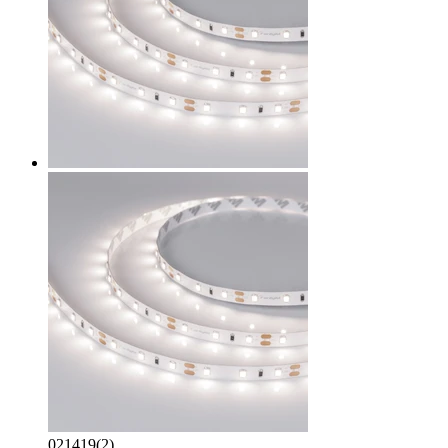
021419(2)