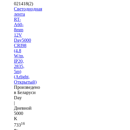
021418(2)
Светодиодная
лента
RT-
A60-
8mm
12V
Day5000
CRI98
(4.8
W/m,
IP20,
2835,
5m)
(Arlight,
Открытый)
Произведено
в Беларуси
Day
|
Дневной
5000
K
16
733