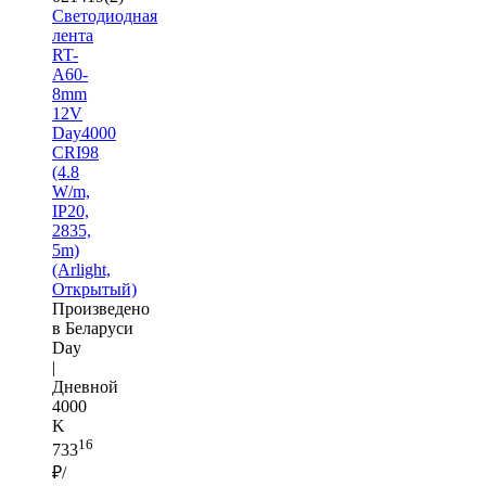
Светодиодная
лента
RT-
A60-
8mm
12V
Day4000
CRI98
(4.8
W/m,
IP20,
2835,
5m)
(Arlight,
Открытый)
Произведено
в Беларуси
Day
|
Дневной
4000
K
16
733
₽/