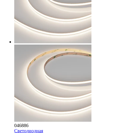
046886
Светодиодная