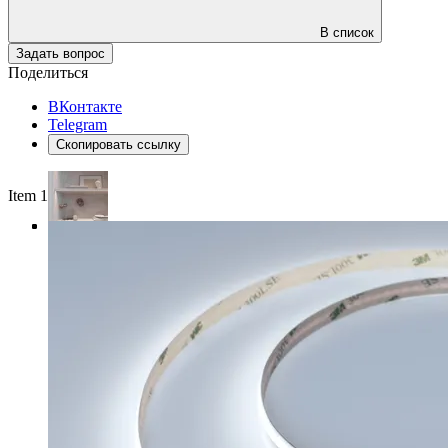
В список
Задать вопрос
Поделиться
ВКонтакте
Telegram
Скопировать ссылку
Item 1 of 4