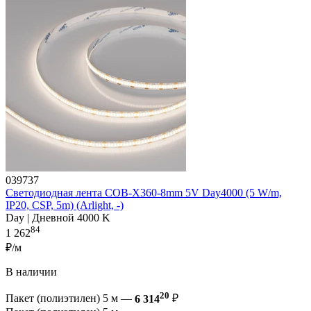
039737
Светодиодная лента COB-X360-8mm 5V Day4000 (5 W/m,
IP20, CSP, 5m) (Arlight, -)
Day | Дневной 4000 K
84
1 262
₽/м
В наличии
20
Пакет (полиэтилен) 5 м —
6 314
₽