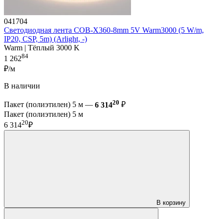
041704
Светодиодная лента COB-X360-8mm 5V Warm3000 (5 W/m,
IP20, CSP, 5m) (Arlight, -)
Warm | Тёплый 3000 K
84
1 262
₽/м
В наличии
20
Пакет (полиэтилен) 5 м —
6 314
₽
Пакет (полиэтилен) 5 м
20
6 314
₽
В корзину