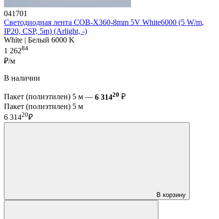
041701
Светодиодная лента COB-X360-8mm 5V White6000 (5 W/m,
IP20, CSP, 5m) (Arlight, -)
White | Белый 6000 K
84
1 262
₽/м
В наличии
20
Пакет (полиэтилен) 5 м —
6 314
₽
Пакет (полиэтилен) 5 м
20
6 314
₽
В корзину