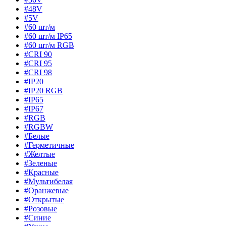
#48V
#5V
#60 шт/м
#60 шт/м IP65
#60 шт/м RGB
#CRI 90
#CRI 95
#CRI 98
#IP20
#IP20 RGB
#IP65
#IP67
#RGB
#RGBW
#Белые
#Герметичные
#Желтые
#Зеленые
#Красные
#Мультибелая
#Оранжевые
#Открытые
#Розовые
#Синие