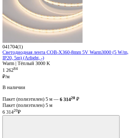
041704(1)
Светодиодная лента COB-X360-8mm 5V Warm3000 (5 W/m,
IP20, 5m) (Arlight, -)
Warm | Тёплый 3000 K
84
1 262
₽/м
В наличии
20
Пакет (полиэтилен) 5 м —
6 314
₽
Пакет (полиэтилен) 5 м
20
6 314
₽