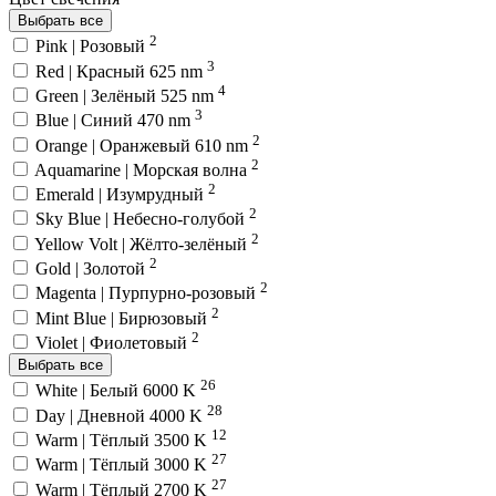
Выбрать все
2
Pink | Розовый
3
Red | Красный 625 nm
4
Green | Зелёный 525 nm
3
Blue | Синий 470 nm
2
Orange | Оранжевый 610 nm
2
Aquamarine | Морская волна
2
Emerald | Изумрудный
2
Sky Blue | Небесно-голубой
2
Yellow Volt | Жёлто-зелёный
2
Gold | Золотой
2
Magenta | Пурпурно-розовый
2
Mint Blue | Бирюзовый
2
Violet | Фиолетовый
Выбрать все
26
White | Белый 6000 K
28
Day | Дневной 4000 K
12
Warm | Тёплый 3500 K
27
Warm | Тёплый 3000 K
27
Warm | Тёплый 2700 K