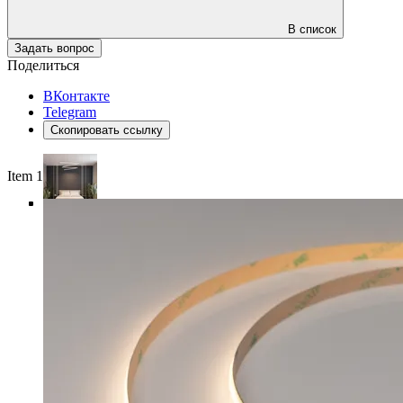
В список
Задать вопрос
Поделиться
ВКонтакте
Telegram
Скопировать ссылку
Item 1 of 5