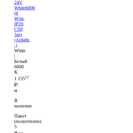
24V
White6000
(6
W/m,
IP20,
CSP,
5m)
(Arlight,
-)
White
|
Белый
6000
K
11
1 155
₽/
м
В
наличии
Пакет
(полиэтилен)
5
м —