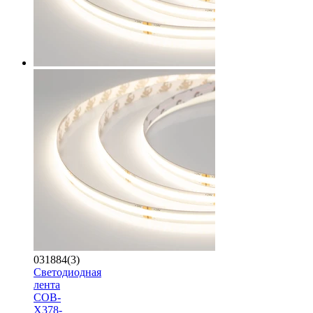
031884(3)
Светодиодная
лента
COB-
X378-