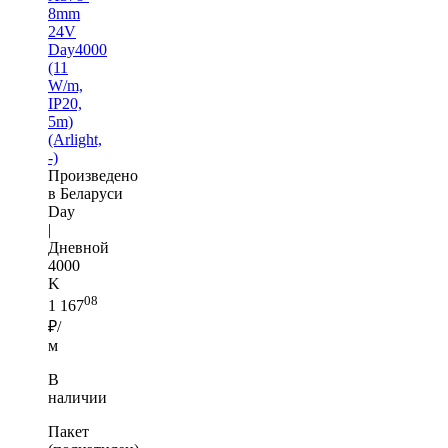
8mm
24V
Day4000
(11
W/m,
IP20,
5m)
(Arlight,
-)
Произведено
в Беларуси
Day
|
Дневной
4000
K
08
1 167
₽/
м
В
наличии
Пакет