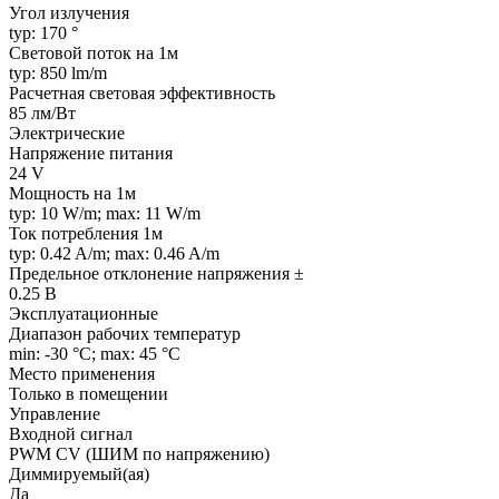
Угол излучения
typ: 170 °
Световой поток на 1м
typ: 850 lm/m
Расчетная световая эффективность
85 лм/Вт
Электрические
Напряжение питания
24 V
Мощность на 1м
typ: 10 W/m; max: 11 W/m
Ток потребления 1м
typ: 0.42 A/m; max: 0.46 A/m
Предельное отклонение напряжения ±
0.25 В
Эксплуатационные
Диапазон рабочих температур
min: -30 °C; max: 45 °C
Место применения
Только в помещении
Управление
Входной сигнал
PWM СV (ШИМ по напряжению)
Диммируемый(ая)
Да