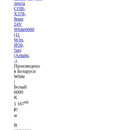
лента
COB-
X378-
8mm
24V
White6000
(11
W/m,
IP20,
5m)
(Arlight,
-)
Произведено
в Беларуси
White
|
Белый
6000
K
08
1 167
₽/
м
В