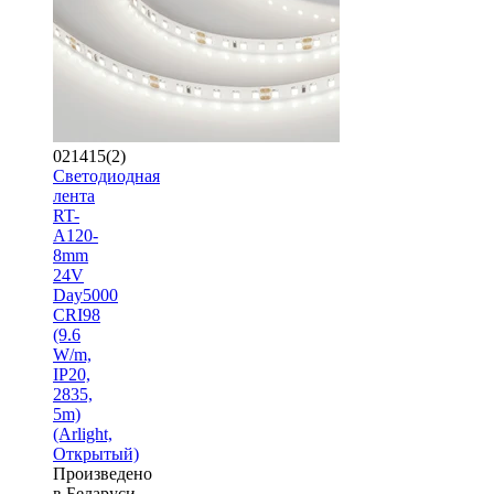
021415(2)
Светодиодная
лента
RT-
A120-
8mm
24V
Day5000
CRI98
(9.6
W/m,
IP20,
2835,
5m)
(Arlight,
Открытый)
Произведено
в Беларуси