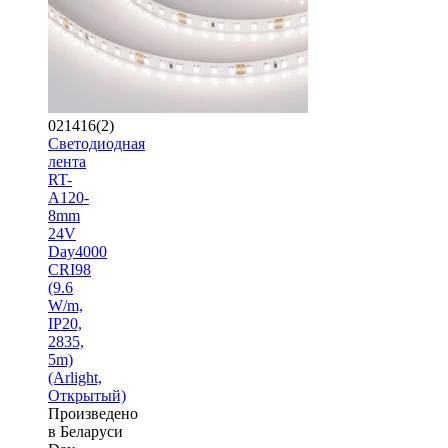
021416(2)
Светодиодная
лента
RT-
A120-
8mm
24V
Day4000
CRI98
(9.6
W/m,
IP20,
2835,
5m)
(Arlight,
Открытый)
Произведено
в Беларуси