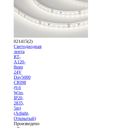
021415(2)
Светодиодная
лента
RT-
A120-
8mm
24V
Day5000
CRI98
(9.6
W/m,
IP20,
2835,
5m)
(Arlight,
Открытый)
Произведено