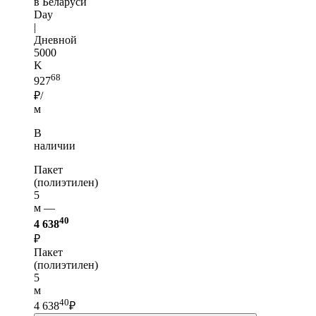
в Беларуси
Day
|
Дневной
5000
K
68
927
₽/
м
В
наличии
Пакет
(полиэтилен)
5
м —
40
4 638
₽
Пакет
(полиэтилен)
5
м
40
4 638
₽