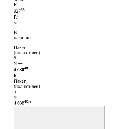
K
68
927
₽/
м
В
наличии
Пакет
(полиэтилен)
5
м —
40
4 638
₽
Пакет
(полиэтилен)
5
м
40
4 638
₽