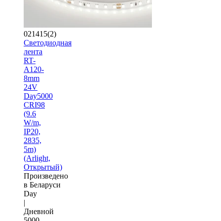
021415(2)
Светодиодная
лента
RT-
A120-
8mm
24V
Day5000
CRI98
(9.6
W/m,
IP20,
2835,
5m)
(Arlight,
Открытый)
Произведено
в Беларуси
Day
|
Дневной
5000