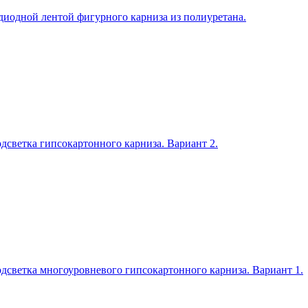
диодной лентой фигурного карниза из полиуретана.
дсветка гипсокартонного карниза. Вариант 2.
дсветка многоуровневого гипсокартонного карниза. Вариант 1.