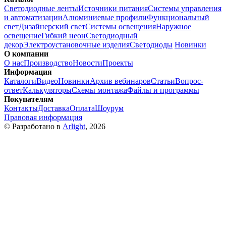
Светодиодные ленты
Источники питания
Системы управления
и автоматизации
Алюминиевые профили
Функциональный
свет
Дизайнерский свет
Системы освещения
Наружное
освещение
Гибкий неон
Светодиодный
декор
Электроустановочные изделия
Светодиоды
Новинки
О компании
О нас
Производство
Новости
Проекты
Информация
Каталоги
Видео
Новинки
Архив вебинаров
Статьи
Вопрос-
ответ
Калькуляторы
Схемы монтажа
Файлы и программы
Покупателям
Контакты
Доставка
Оплата
Шоурум
Правовая информация
© Разработано в
Arlight
, 2026