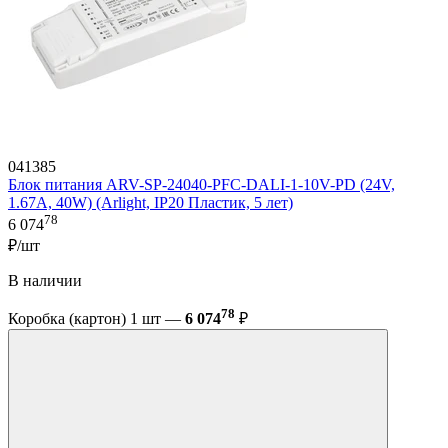
041385
Блок питания ARV-SP-24040-PFC-DALI-1-10V-PD (24V,
1.67A, 40W) (Arlight, IP20 Пластик, 5 лет)
78
6 074
₽/шт
В наличии
78
Коробка (картон) 1 шт —
6 074
₽