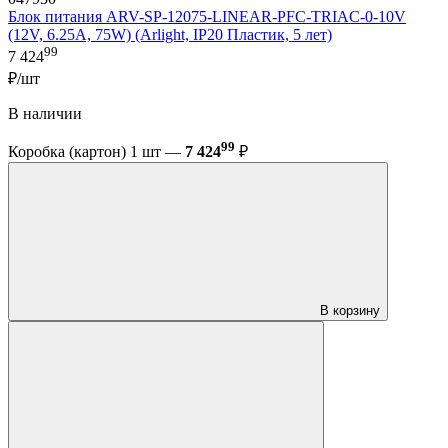
Блок питания ARV-SP-12075-LINEAR-PFC-TRIAC-0-10V
(12V, 6.25A, 75W) (Arlight, IP20 Пластик, 5 лет)
99
7 424
₽/шт
В наличии
99
Коробка (картон) 1 шт —
7 424
₽
В корзину