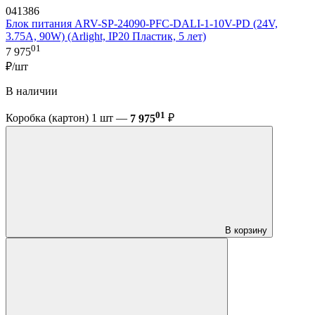
041386
Блок питания ARV-SP-24090-PFC-DALI-1-10V-PD (24V,
3.75A, 90W) (Arlight, IP20 Пластик, 5 лет)
01
7 975
₽/шт
В наличии
01
Коробка (картон) 1 шт —
7 975
₽
В корзину