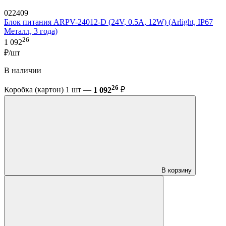
022409
Блок питания ARPV-24012-D (24V, 0.5A, 12W) (Arlight, IP67
Металл, 3 года)
26
1 092
₽/шт
В наличии
26
Коробка (картон) 1 шт —
1 092
₽
В корзину