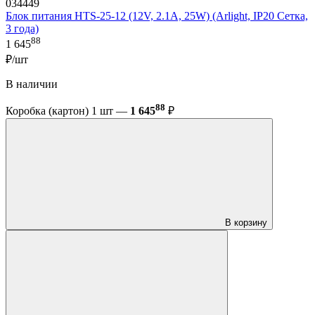
034449
Блок питания HTS-25-12 (12V, 2.1A, 25W) (Arlight, IP20 Сетка,
3 года)
88
1 645
₽/шт
В наличии
88
Коробка (картон) 1 шт —
1 645
₽
В корзину