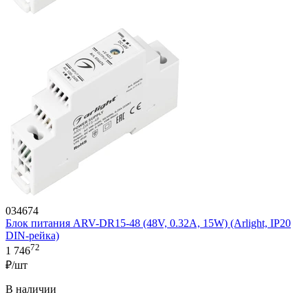
034674
Блок питания ARV-DR15-48 (48V, 0.32A, 15W) (Arlight, IP20
DIN-рейка)
72
1 746
₽/шт
В наличии