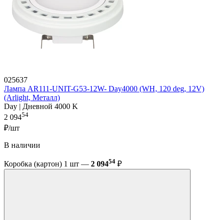
025637
Лампа AR111-UNIT-G53-12W- Day4000 (WH, 120 deg, 12V)
(Arlight, Металл)
Day | Дневной 4000 K
54
2 094
₽/шт
В наличии
54
Коробка (картон) 1 шт —
2 094
₽