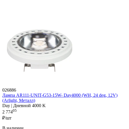
026886
Лампа AR111-UNIT-G53-15W- Day4000 (WH, 24 deg, 12V)
(Arlight, Металл)
Day | Дневной 4000 K
05
2 774
₽/шт
В наличии