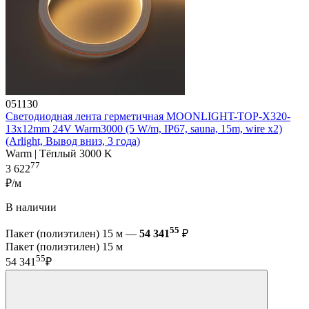
051130
Светодиодная лента герметичная MOONLIGHT-TOP-X320-
13x12mm 24V Warm3000 (5 W/m, IP67, sauna, 15m, wire x2)
(Arlight, Вывод вниз, 3 года)
Warm | Тёплый 3000 K
77
3 622
₽/м
В наличии
55
Пакет (полиэтилен) 15 м —
54 341
₽
Пакет (полиэтилен) 15 м
55
54 341
₽