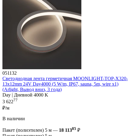
051132
Светодиодная лента герметичная MOONLIGHT-TOP-X320-
13x12mm 24V Day4000 (5 W/m, IP67, sauna, 5m, wire x1)
(Arlight, Вывод вниз, 3 года)
Day | Дневной 4000 K
77
3 622
₽/м
В наличии
85
Пакет (полиэтилен) 5 м —
18 113
₽
Пакет (полиэтилен) 5 м