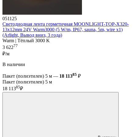
051125
Светодиодная лента герметичная MOONLIGHT-TOP-X320-
13x12mm 24V Warm3000 (5 W/m, IP67, sauna, 5m, wire x1)
(Arlight, Вывод вниз, 3 года)
Warm | Тёплый 3000 K
77
3 622
₽/м
В наличии
85
Пакет (полиэтилен) 5 м —
18 113
₽
Пакет (полиэтилен) 5 м
85
18 113
₽