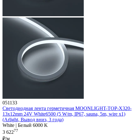
051133
Светодиодная лента герметичная MOONLIGHT-TOP-X320-
13x12mm 24V White6500 (5 W/m, IP67, sauna, 5m, wire x1)
(Arlight, Вывод вниз, 3 года)
White | Белый 6000 K
77
3 622
₽/м