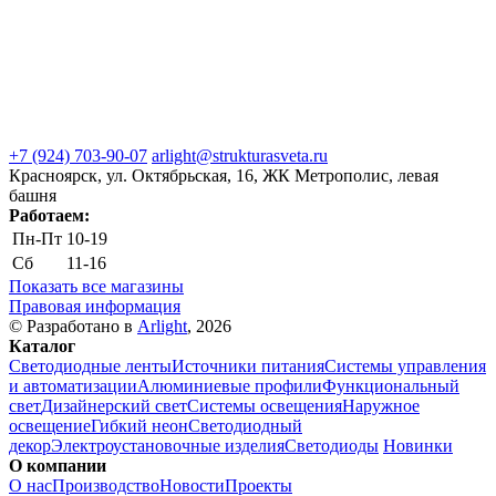
+7 (924) 703-90-07
arlight@strukturasveta.ru
Красноярск, ул. Октябрьская, 16, ЖК Метрополис, левая
башня
Работаем:
Пн-Пт
10-19
Сб
11-16
Показать все магазины
Правовая информация
© Разработано в
Arlight
, 2026
Каталог
Светодиодные ленты
Источники питания
Системы управления
и автоматизации
Алюминиевые профили
Функциональный
свет
Дизайнерский свет
Системы освещения
Наружное
освещение
Гибкий неон
Светодиодный
декор
Электроустановочные изделия
Светодиоды
Новинки
О компании
О нас
Производство
Новости
Проекты