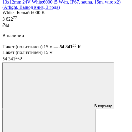
13x12mm 24V White6000 (5 W/m, IP67, sauna, 15m, wire x2)
(Arlight, Вывод вниз, 3 года)
White | Белый 6000 K
77
3 622
₽/м
В наличии
55
Пакет (полиэтилен) 15 м —
54 341
₽
Пакет (полиэтилен) 15 м
55
54 341
₽
В корзину