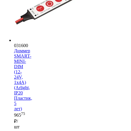
031600
Диммер
SMART-
MINI-
DIM
(12-
24V,
1x4A)
(Arlight,
IP20
Пластик,
5
лет)
75
965
₽/
шт