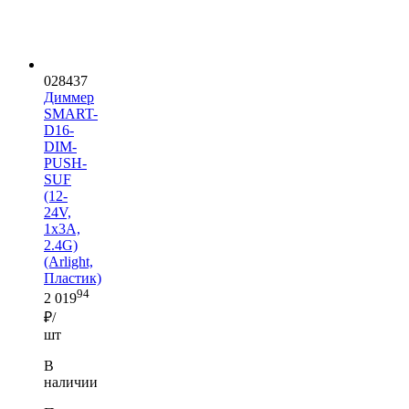
028437
Диммер
SMART-
D16-
DIM-
PUSH-
SUF
(12-
24V,
1x3A,
2.4G)
(Arlight,
Пластик)
94
2 019
₽/
шт
В
наличии