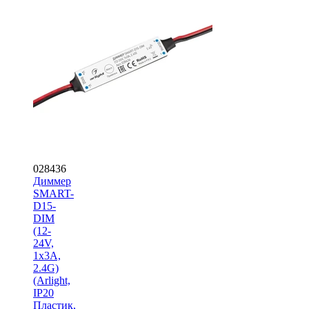
028436
Диммер
SMART-
D15-
DIM
(12-
24V,
1x3A,
2.4G)
(Arlight,
IP20
Пластик,