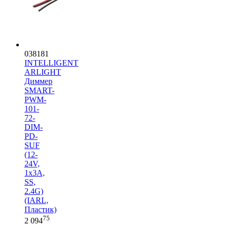
038181
INTELLIGENT
ARLIGHT
Диммер
SMART-
PWM-
101-
72-
DIM-
PD-
SUF
(12-
24V,
1x3A,
SS,
2.4G)
(IARL,
Пластик)
75
2 094