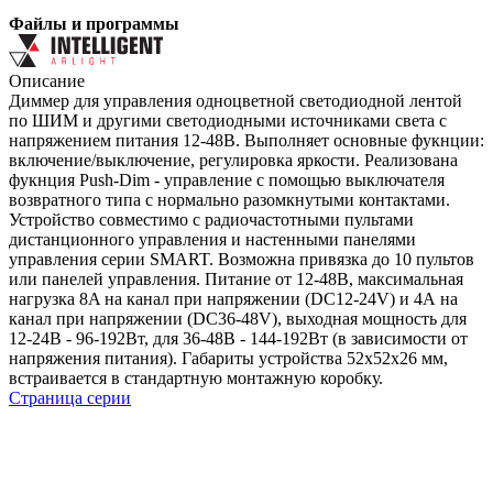
Файлы и программы
Описание
Диммер для управления одноцветной светодиодной лентой
по ШИМ и другими светодиодными источниками света с
напряжением питания 12-48В. Выполняет основные фукнции:
включение/выключение, регулировка яркости. Реализована
фукнция Push-Dim - управление с помощью выключателя
возвратного типа с нормально разомкнутыми контактами.
Устройство совместимо с радиочастотными пультами
дистанционного управления и настенными панелями
управления серии SMART. Возможна привязка до 10 пультов
или панелей управления. Питание от 12-48В, максимальная
нагрузка 8A на канал при напряжении (DC12-24V) и 4А на
канал при напряжении (DC36-48V), выходная мощность для
12-24В - 96-192Вт, для 36-48В - 144-192Вт (в зависимости от
напряжения питания). Габариты устройства 52х52х26 мм,
встраивается в стандартную монтажную коробку.
Страница серии