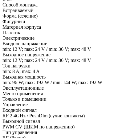
Способ монтажа
Встраиваемый
Форма (сечение)
Фигурный
Материал корпуса
Пластик
Электрические
Входное напряжение
min: 12 V; max: 24 V / min: 36 V; max: 48 V
Выходное напряжение
min: 12 V; max: 24 V / min: 36 V; max: 48 V
Ток нагрузки
min: 8 A; max: 4 A
Выходная мощность
min: 96 W; max: 192 W / min: 144 W; max: 192 W
Эксплуатационные
Место применения
Только в помещении
Управление
Входной сигнал
RF 2.4GHz / PushDim (сухие контакты)
Выходной сигнал
PWM СV (ШИМ по напряжению)
Тип управления
RF (Радио)