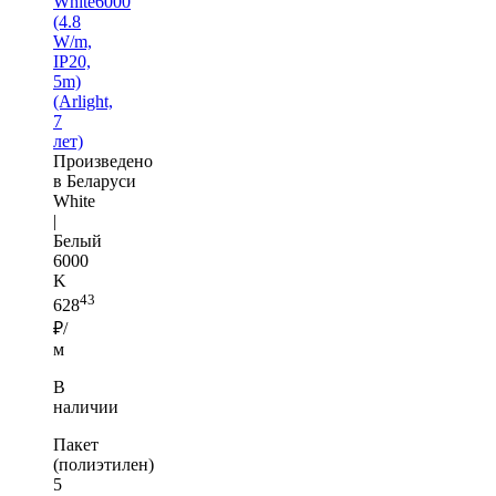
White6000
(4.8
W/m,
IP20,
5m)
(Arlight,
7
лет)
Произведено
в Беларуси
White
|
Белый
6000
K
43
628
₽/
м
В
наличии
Пакет
(полиэтилен)
5