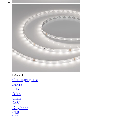
042281
Светодиодная
лента
UL-
A60-
8mm
24V
Day5000
(4.8