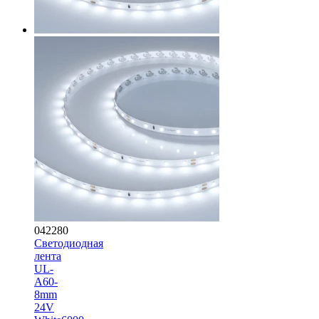
042280
Светодиодная
лента
UL-
A60-
8mm
24V