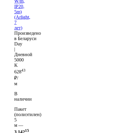
W/m,
IP20,
5m)
(Arlight,
7
лет)
Произведено
в Беларуси
Day
|
Дневной
5000
K
43
628
₽/
м
В
наличии
Пакет
(полиэтилен)
5
м —
15
3 142