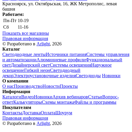
Красноярск, ул. Октябрьская, 16, ЖК Метрополис, левая
башня
Работаем:
Пн-Пт
10-19
Сб
11-16
Показать все магазины
Правовая информация
© Разработано в
Arlight
, 2026
Каталог
Светодиодные ленты
Источники питания
Системы управления
и автоматизации
Алюминиевые профили
Функциональный
свет
Дизайнерский свет
Системы освещения
Наружное
освещение
Гибкий неон
Светодиодный
декор
Электроустановочные изделия
Светодиоды
Новинки
О компании
О нас
Производство
Новости
Проекты
Информация
Каталоги
Видео
Новинки
Архив вебинаров
Статьи
Вопрос-
ответ
Калькуляторы
Схемы монтажа
Файлы и программы
Покупателям
Контакты
Доставка
Оплата
Шоурум
Правовая информация
© Разработано в
Arlight
, 2026