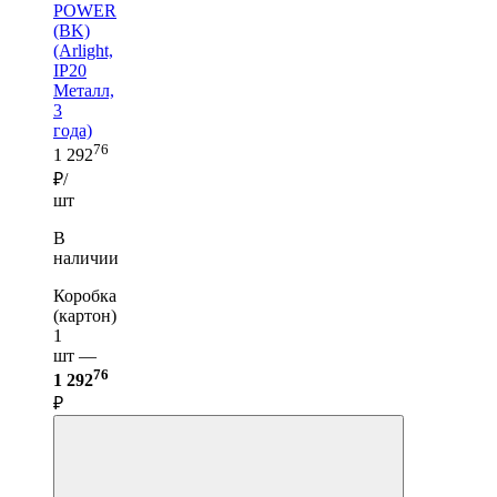
POWER
(BK)
(Arlight,
IP20
Металл,
3
года)
76
1 292
₽/
шт
В
наличии
Коробка
(картон)
1
шт —
76
1 292
₽