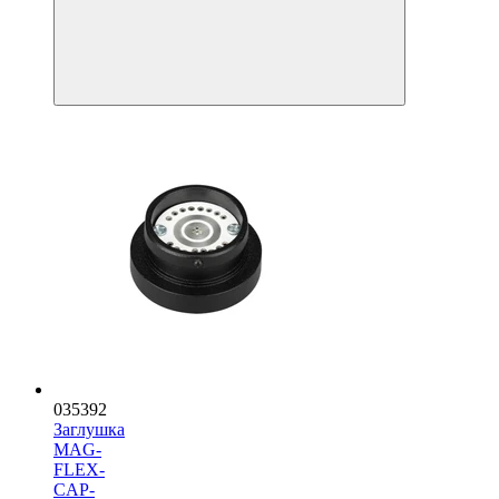
035392
Заглушка
MAG-
FLEX-
CAP-