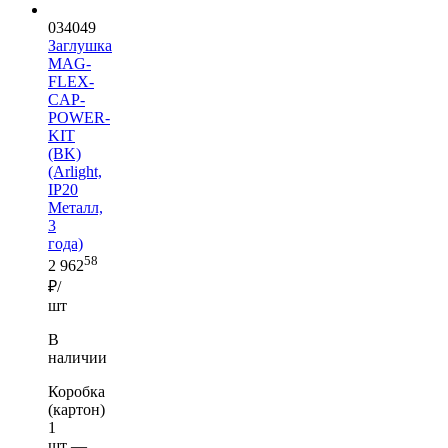
034049
Заглушка
MAG-
FLEX-
CAP-
POWER-
KIT
(BK)
(Arlight,
IP20
Металл,
3
года)
58
2 962
₽/
шт
В
наличии
Коробка
(картон)
1
шт —