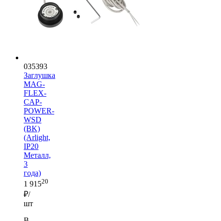
035393
Заглушка
MAG-
FLEX-
CAP-
POWER-
WSD
(BK)
(Arlight,
IP20
Металл,
3
года)
20
1 915
₽/
шт
В