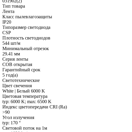
031902(2)
Тип товара
Лента
Класс пылевлагозащиты
IP20
Типоразмер светодиода
CSP
Плотность светодиодов
544 шт/м
Минимальный отрезок
29.41 мм
Серия ленты
COB открытая
Гарантийный срок
5 год(а)
Светотехнические
Цвет свечения
White | Белый 6000 K
Цветовая температура
typ: 6000 K; max: 6500 K
Индекс цветопередачи CRI (Ra)
>90
Угол излучения
typ: 170 °
Световой поток на 1м