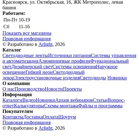
Красноярск, ул. Октябрьская, 16, ЖК Метрополис, левая
башня
Работаем:
Пн-Пт
10-19
Сб
11-16
Показать все магазины
Правовая информация
© Разработано в
Arlight
, 2026
Каталог
Светодиодные ленты
Источники питания
Системы управления
и автоматизации
Алюминиевые профили
Функциональный
свет
Дизайнерский свет
Системы освещения
Наружное
освещение
Гибкий неон
Светодиодный
декор
Электроустановочные изделия
Светодиоды
Новинки
О компании
О нас
Производство
Новости
Проекты
Информация
Каталоги
Видео
Новинки
Архив вебинаров
Статьи
Вопрос-
ответ
Калькуляторы
Схемы монтажа
Файлы и программы
Покупателям
Контакты
Доставка
Оплата
Шоурум
Правовая информация
© Разработано в
Arlight
, 2026