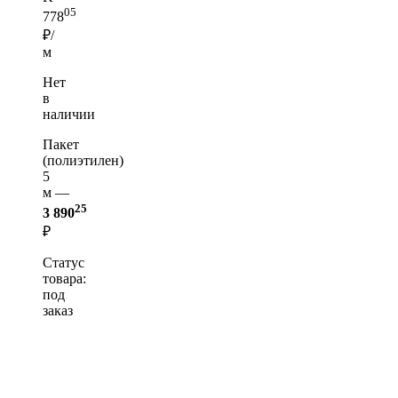
05
778
₽/
м
Нет
в
наличии
Пакет
(полиэтилен)
5
м —
25
3 890
₽
Статус
товара:
под
заказ