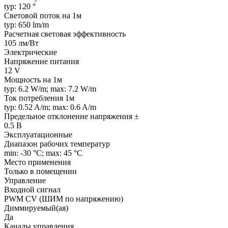
typ: 120 °
Световой поток на 1м
typ: 650 lm/m
Расчетная световая эффективность
105 лм/Вт
Электрические
Напряжение питания
12 V
Мощность на 1м
typ: 6.2 W/m; max: 7.2 W/m
Ток потребления 1м
typ: 0.52 A/m; max: 0.6 A/m
Предельное отклонение напряжения ±
0.5 В
Эксплуатационные
Диапазон рабочих температур
min: -30 °C; max: 45 °C
Место применения
Только в помещении
Управление
Входной сигнал
PWM СV (ШИМ по напряжению)
Диммируемый(ая)
Да
Каналы управления