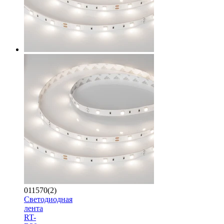
011570(2)
Светодиодная
лента
RT-