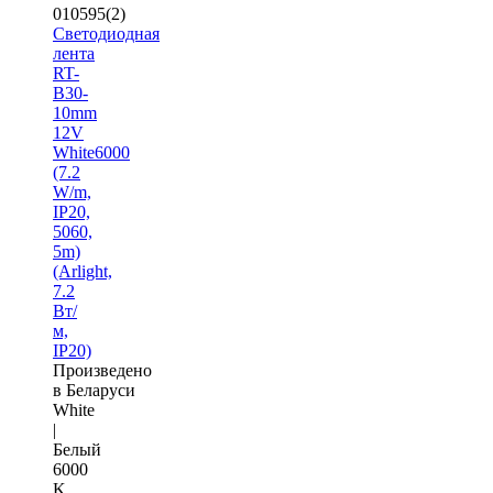
010595(2)
Светодиодная
лента
RT-
B30-
10mm
12V
White6000
(7.2
W/m,
IP20,
5060,
5m)
(Arlight,
7.2
Вт/
м,
IP20)
Произведено
в Беларуси
White
|
Белый
6000
K