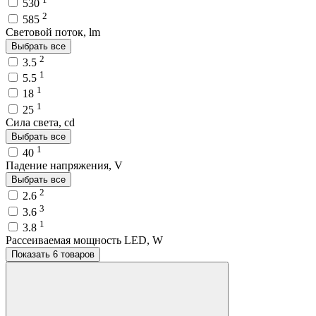
530
2
585
Световой поток, lm
Выбрать все
2
3.5
1
5.5
1
18
1
25
Сила света, cd
Выбрать все
1
40
Падение напряжения, V
Выбрать все
2
2.6
3
3.6
1
3.8
Рассеиваемая мощность LED, W
Показать 6 товаров