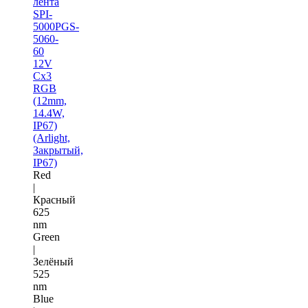
лента
SPI-
5000PGS-
5060-
60
12V
Cx3
RGB
(12mm,
14.4W,
IP67)
(Arlight,
Закрытый,
IP67)
Red
|
Красный
625
nm
Green
|
Зелёный
525
nm
Blue