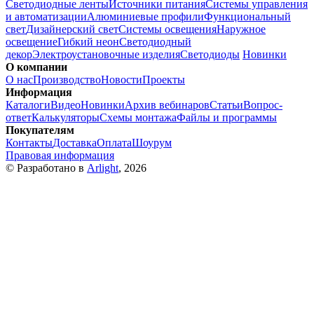
Светодиодные ленты
Источники питания
Системы управления
и автоматизации
Алюминиевые профили
Функциональный
свет
Дизайнерский свет
Системы освещения
Наружное
освещение
Гибкий неон
Светодиодный
декор
Электроустановочные изделия
Светодиоды
Новинки
О компании
О нас
Производство
Новости
Проекты
Информация
Каталоги
Видео
Новинки
Архив вебинаров
Статьи
Вопрос-
ответ
Калькуляторы
Схемы монтажа
Файлы и программы
Покупателям
Контакты
Доставка
Оплата
Шоурум
Правовая информация
© Разработано в
Arlight
, 2026