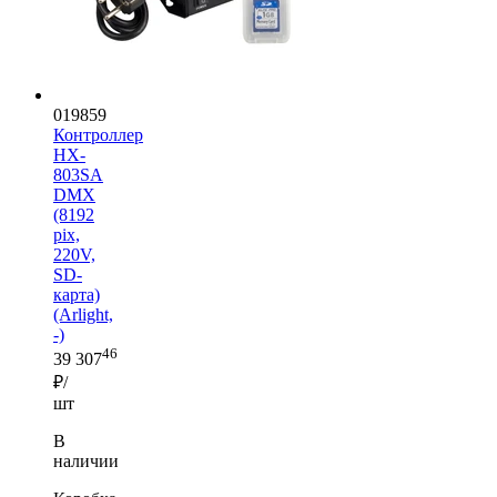
019859
Контроллер
HX-
803SA
DMX
(8192
pix,
220V,
SD-
карта)
(Arlight,
-)
46
39 307
₽/
шт
В
наличии