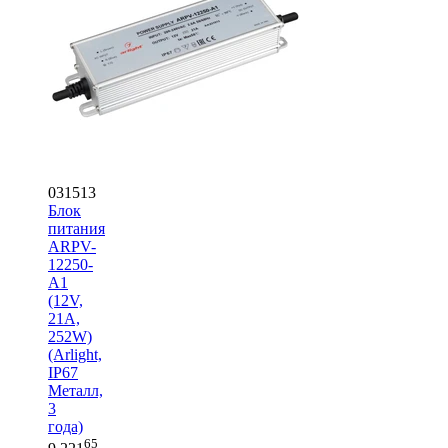
031513
Блок
питания
ARPV-
12250-
A1
(12V,
21A,
252W)
(Arlight,
IP67
Металл,
3
года)
65