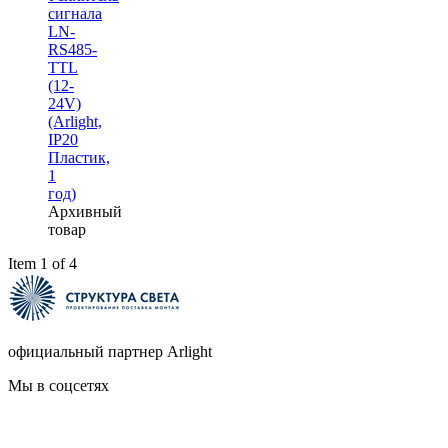
сигнала
LN-
RS485-
TTL
(12-
24V)
(Arlight,
IP20
Пластик,
1
год)
Архивный
товар
Item 1 of 4
официальный партнер Arlight
Мы в соцсетях