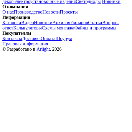
декор
Электроустановочные изделия
Светодиоды
Новинки
О компании
О нас
Производство
Новости
Проекты
Информация
Каталоги
Видео
Новинки
Архив вебинаров
Статьи
Вопрос-
ответ
Калькуляторы
Схемы монтажа
Файлы и программы
Покупателям
Контакты
Доставка
Оплата
Шоурум
Правовая информация
© Разработано в
Arlight
, 2026