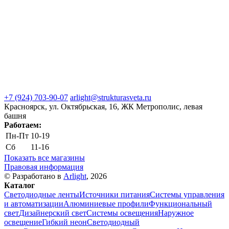
+7 (924) 703-90-07
arlight@strukturasveta.ru
Красноярск, ул. Октябрьская, 16, ЖК Метрополис, левая
башня
Работаем:
Пн-Пт
10-19
Сб
11-16
Показать все магазины
Правовая информация
© Разработано в
Arlight
, 2026
Каталог
Светодиодные ленты
Источники питания
Системы управления
и автоматизации
Алюминиевые профили
Функциональный
свет
Дизайнерский свет
Системы освещения
Наружное
освещение
Гибкий неон
Светодиодный