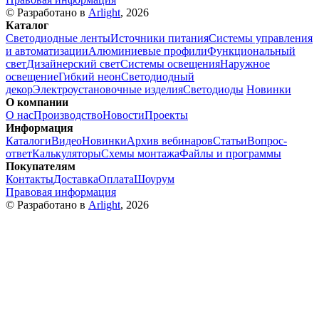
© Разработано в
Arlight
, 2026
Каталог
Светодиодные ленты
Источники питания
Системы управления
и автоматизации
Алюминиевые профили
Функциональный
свет
Дизайнерский свет
Системы освещения
Наружное
освещение
Гибкий неон
Светодиодный
декор
Электроустановочные изделия
Светодиоды
Новинки
О компании
О нас
Производство
Новости
Проекты
Информация
Каталоги
Видео
Новинки
Архив вебинаров
Статьи
Вопрос-
ответ
Калькуляторы
Схемы монтажа
Файлы и программы
Покупателям
Контакты
Доставка
Оплата
Шоурум
Правовая информация
© Разработано в
Arlight
, 2026