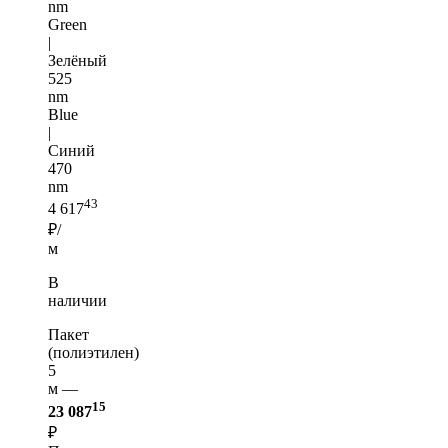
nm
Green
|
Зелёный
525
nm
Blue
|
Синий
470
nm
43
4 617
₽/
м
В
наличии
Пакет
(полиэтилен)
5
м —
15
23 087
₽