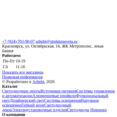
+7 (924) 703-90-07
arlight@strukturasveta.ru
Красноярск, ул. Октябрьская, 16, ЖК Метрополис, левая
башня
Работаем:
Пн-Пт
10-19
Сб
11-16
Показать все магазины
Правовая информация
© Разработано в
Arlight
, 2026
Каталог
Светодиодные ленты
Источники питания
Системы управления
и автоматизации
Алюминиевые профили
Функциональный
свет
Дизайнерский свет
Системы освещения
Наружное
освещение
Гибкий неон
Светодиодный
декор
Электроустановочные изделия
Светодиоды
Новинки
О компании