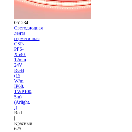
051234
Светодиодная
лента
герметичная
CSP-
PFS-
X540-
12mm
24V
RGB
(15
W/m,
IP68,
TWP100,
5m)
(Arlight,
-)
Red
|
Красный
625