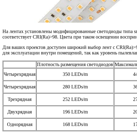
На лентах установлены модифицированные светодиоды типа sm
соответствует CRI(Ra)>98. Цвета при таком освещении восприн
Для ваших проектов доступен широкий выбор лент с CRI(Ra)>
для эксплуатации внутри помещений, так как уровень пылевлаг
Плотность размещения светодиодов
Максимал
Четырехрядная
350 LEDs/m
4
Четырехрядная
280 LEDs/m
3
Трехрядная
252 LEDs/m
2
Двухрядная
196 LEDs/m
2
Однорядная
168 LEDs/m
1