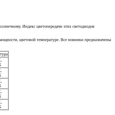
солнечному. Индекс цветопередачи этих светодиодов
 мощности, цветовой температуре. Все новинки предназначены
тура
,
К
,
К
,
К
,
К
,
К