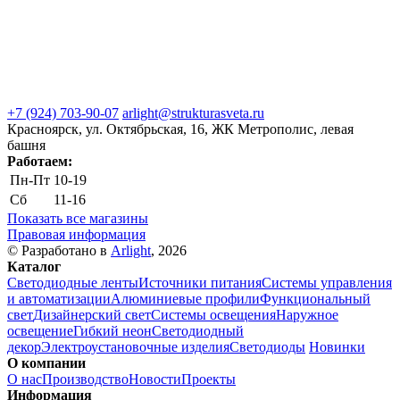
+7 (924) 703-90-07
arlight@strukturasveta.ru
Красноярск, ул. Октябрьская, 16, ЖК Метрополис, левая
башня
Работаем:
Пн-Пт
10-19
Сб
11-16
Показать все магазины
Правовая информация
© Разработано в
Arlight
, 2026
Каталог
Светодиодные ленты
Источники питания
Системы управления
и автоматизации
Алюминиевые профили
Функциональный
свет
Дизайнерский свет
Системы освещения
Наружное
освещение
Гибкий неон
Светодиодный
декор
Электроустановочные изделия
Светодиоды
Новинки
О компании
О нас
Производство
Новости
Проекты
Информация