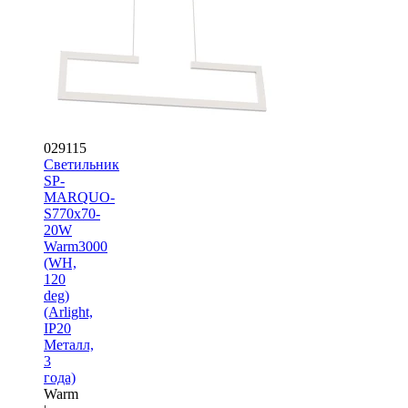
029115
Светильник
SP-
MARQUO-
S770x70-
20W
Warm3000
(WH,
120
deg)
(Arlight,
IP20
Металл,
3
года)
Warm