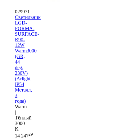
029971
Светильник
LGD-
FORMA-
SURFACE-
R90-
12W
Warm3000
(GR,
44
deg,
230V)
(Arlight,
IP54
Металл,
3
года)
Warm
|
Тёплый
3000
K
29
14 247