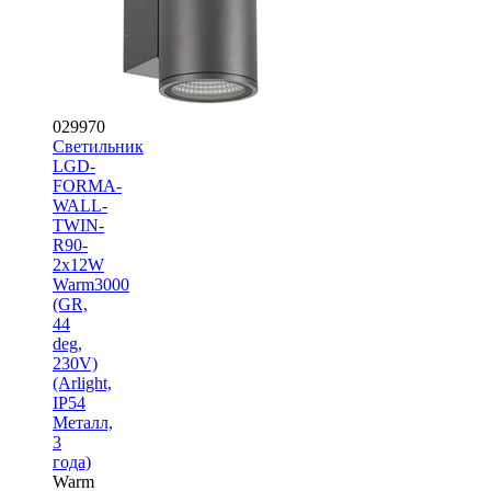
029970
Светильник
LGD-
FORMA-
WALL-
TWIN-
R90-
2x12W
Warm3000
(GR,
44
deg,
230V)
(Arlight,
IP54
Металл,
3
года)
Warm