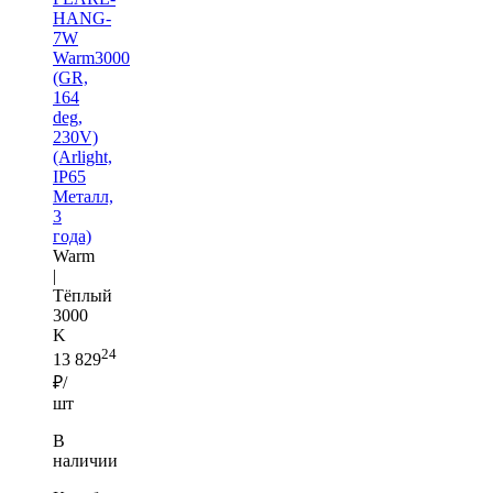
HANG-
7W
Warm3000
(GR,
164
deg,
230V)
(Arlight,
IP65
Металл,
3
года)
Warm
|
Тёплый
3000
K
24
13 829
₽/
шт
В
наличии