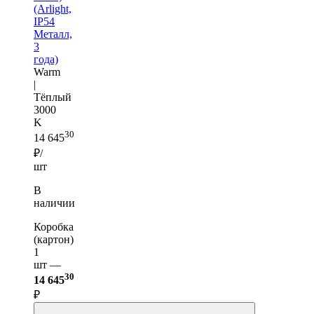
(Arlight,
IP54
Металл,
3
года)
Warm
|
Тёплый
3000
K
30
14 645
₽/
шт
В
наличии
Коробка
(картон)
1
шт —
30
14 645
₽