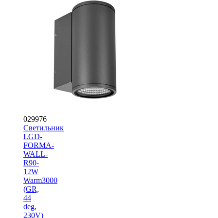
029976
Светильник
LGD-
FORMA-
WALL-
R90-
12W
Warm3000
(GR,
44
deg,
230V)