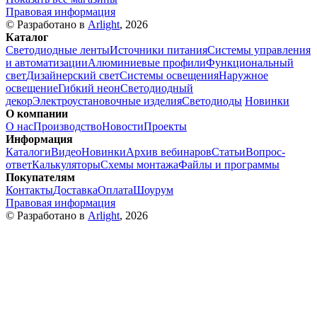
Правовая информация
© Разработано в
Arlight
, 2026
Каталог
Светодиодные ленты
Источники питания
Системы управления
и автоматизации
Алюминиевые профили
Функциональный
свет
Дизайнерский свет
Системы освещения
Наружное
освещение
Гибкий неон
Светодиодный
декор
Электроустановочные изделия
Светодиоды
Новинки
О компании
О нас
Производство
Новости
Проекты
Информация
Каталоги
Видео
Новинки
Архив вебинаров
Статьи
Вопрос-
ответ
Калькуляторы
Схемы монтажа
Файлы и программы
Покупателям
Контакты
Доставка
Оплата
Шоурум
Правовая информация
© Разработано в
Arlight
, 2026