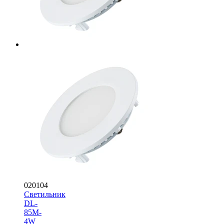
020104
Светильник
DL-
85M-
4W