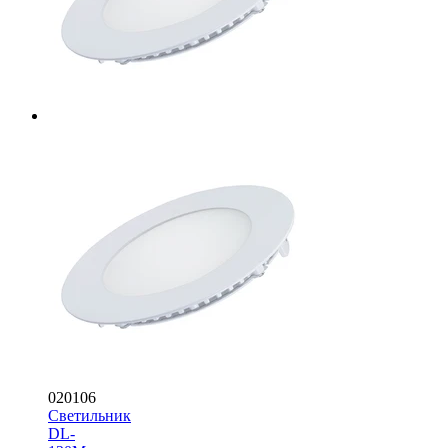
020106
Светильник
DL-