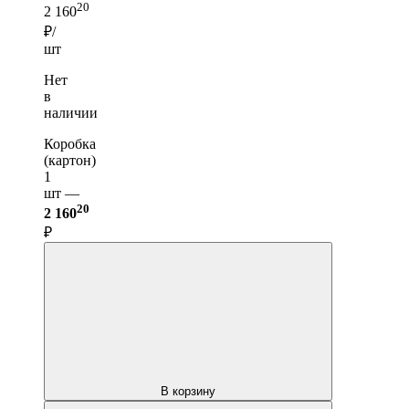
20
2 160
₽/
шт
Нет
в
наличии
Коробка
(картон)
1
шт —
20
2 160
₽
В корзину