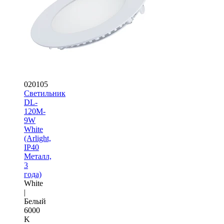
020105
Светильник
DL-
120M-
9W
White
(Arlight,
IP40
Металл,
3
года)
White
|
Белый
6000
K