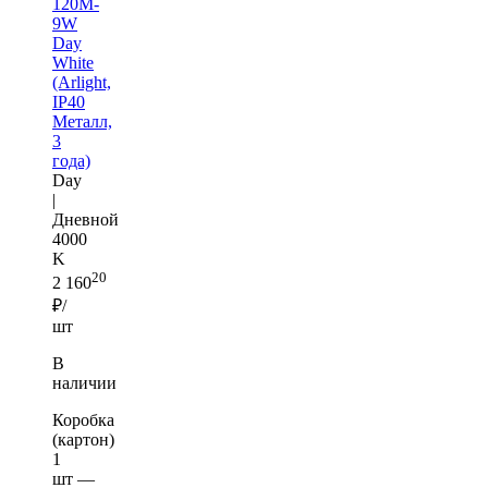
120M-
9W
Day
White
(Arlight,
IP40
Металл,
3
года)
Day
|
Дневной
4000
K
20
2 160
₽/
шт
В
наличии
Коробка
(картон)
1
шт —