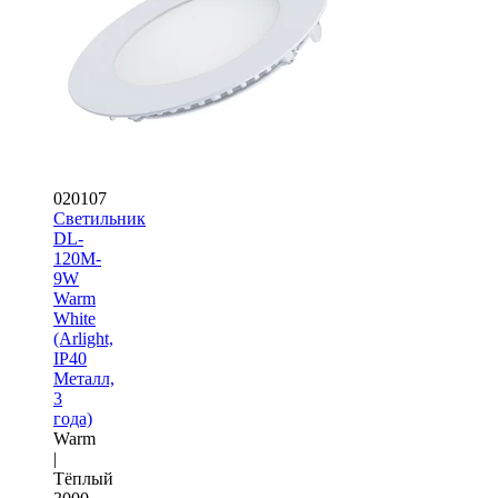
020107
Светильник
DL-
120M-
9W
Warm
White
(Arlight,
IP40
Металл,
3
года)
Warm
|
Тёплый