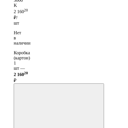
3000
K
20
2 160
₽/
шт
Нет
в
наличии
Коробка
(картон)
1
шт —
20
2 160
₽