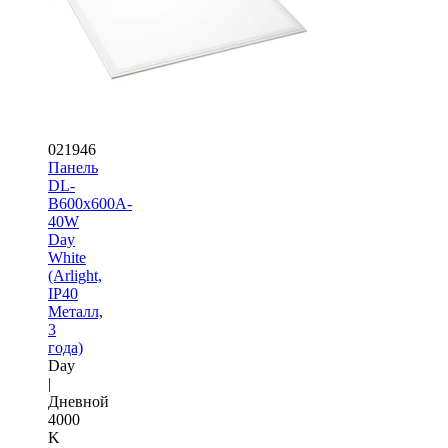
021946
Панель
DL-
B600x600A-
40W
Day
White
(Arlight,
IP40
Металл,
3
года)
Day
|
Дневной
4000
K