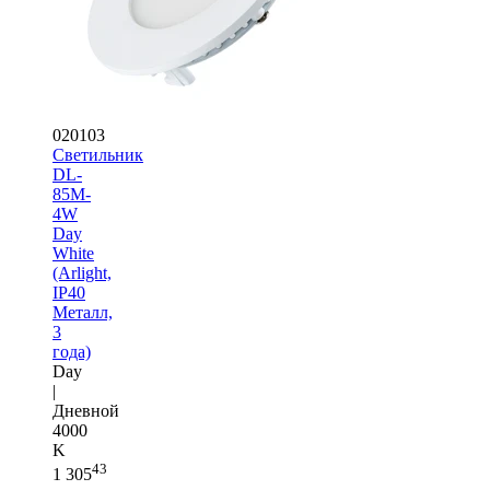
020103
Светильник
DL-
85M-
4W
Day
White
(Arlight,
IP40
Металл,
3
года)
Day
|
Дневной
4000
K
43
1 305