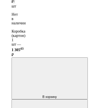
₽/
шт
Нет
в
наличии
Коробка
(картон)
1
шт —
43
1 305
₽
В корзину