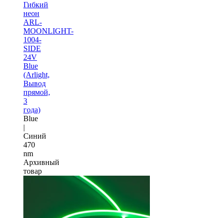
Гибкий
неон
ARL-
MOONLIGHT-
1004-
SIDE
24V
Blue
(Arlight,
Вывод
прямой,
3
года)
Blue
|
Синий
470
nm
Архивный
товар