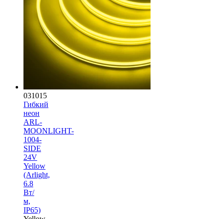
031015
Гибкий
неон
ARL-
MOONLIGHT-
1004-
SIDE
24V
Yellow
(Arlight,
6.8
Вт/
м,
IP65)
Yellow