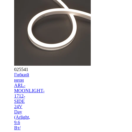
025541
Гибкий
неон
ARL-
MOONLIGHT-
1712-
SIDE
24V
Day
(Arlight,
9.6
Вт/