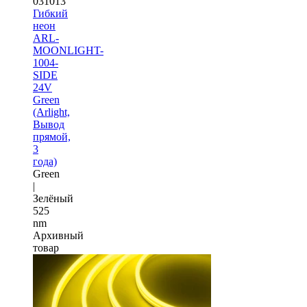
031013
Гибкий
неон
ARL-
MOONLIGHT-
1004-
SIDE
24V
Green
(Arlight,
Вывод
прямой,
3
года)
Green
|
Зелёный
525
nm
Архивный
товар