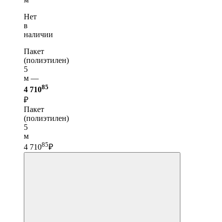
Нет
в
наличии
Пакет
(полиэтилен)
5
м —
85
4 710
₽
Пакет
(полиэтилен)
5
м
85
4 710
₽