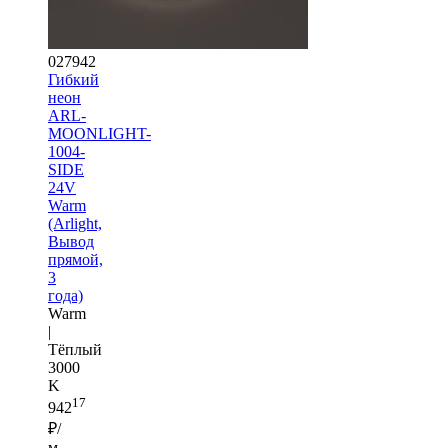
027942
Гибкий
неон
ARL-
MOONLIGHT-
1004-
SIDE
24V
Warm
(Arlight,
Вывод
прямой,
3
года)
Warm
|
Тёплый
3000
K
17
942
₽/
м