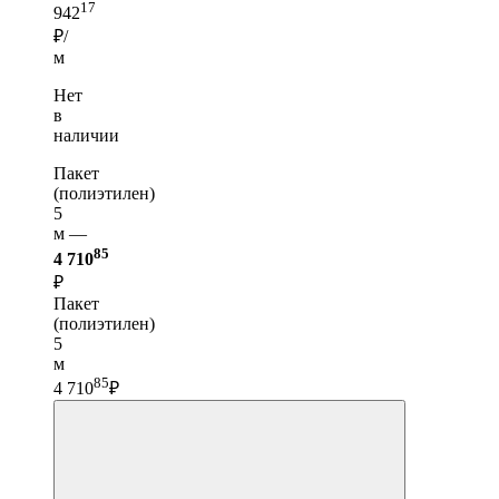
17
942
₽/
м
Нет
в
наличии
Пакет
(полиэтилен)
5
м —
85
4 710
₽
Пакет
(полиэтилен)
5
м
85
4 710
₽