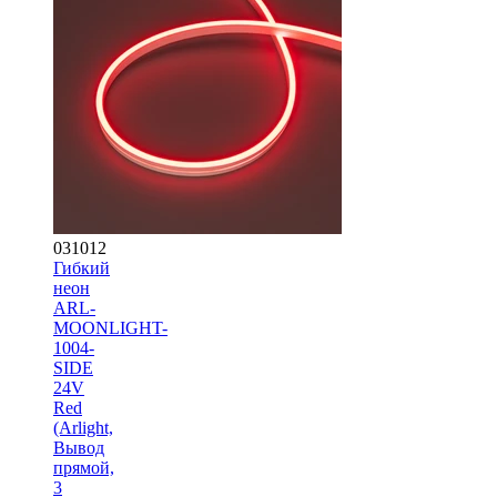
031012
Гибкий
неон
ARL-
MOONLIGHT-
1004-
SIDE
24V
Red
(Arlight,
Вывод
прямой,
3