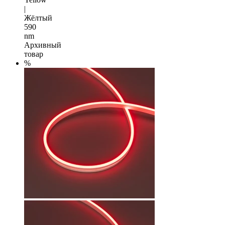
|
Жёлтый
590
nm
Архивный
товар
%