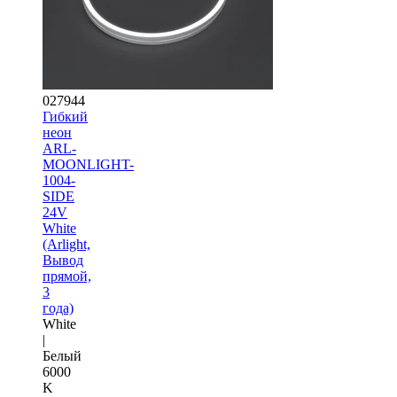
027944
Гибкий
неон
ARL-
MOONLIGHT-
1004-
SIDE
24V
White
(Arlight,
Вывод
прямой,
3
года)
White
|
Белый
6000
K