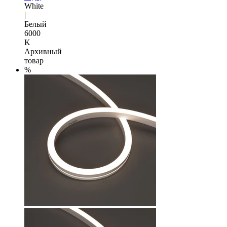
White
|
Белый
6000
K
Архивный
товар
%