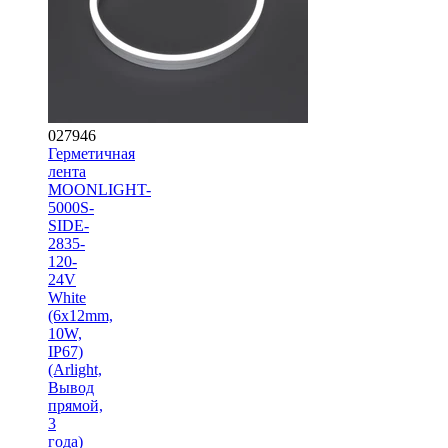
027946
Герметичная
лента
MOONLIGHT-
5000S-
SIDE-
2835-
120-
24V
White
(6х12mm,
10W,
IP67)
(Arlight,
Вывод
прямой,
3
года)