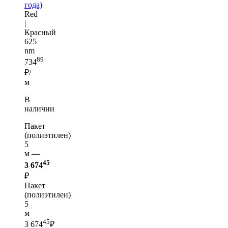
года)
Red
|
Красный
625
nm
89
734
₽/
м
В
наличии
Пакет
(полиэтилен)
5
м —
45
3 674
₽
Пакет
(полиэтилен)
5
м
45
3 674
₽