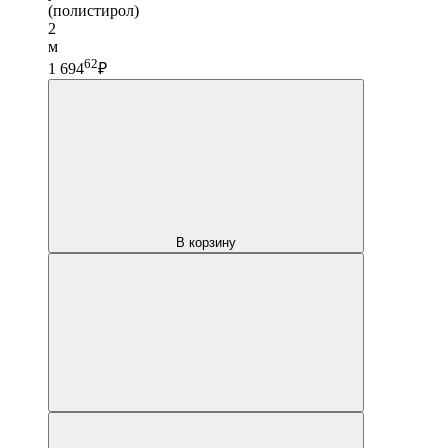
(полистирол)
2
м
62
1 694
₽
В корзину