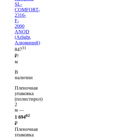
SL-
COMFORT-
2316-
F-
2000
ANOD
(Arlight,
Алюминий)
31
847
₽/
м
В
наличии
Пленочная
упаковка
(полистирол)
2
м —
62
1 694
₽
Пленочная
упаковка