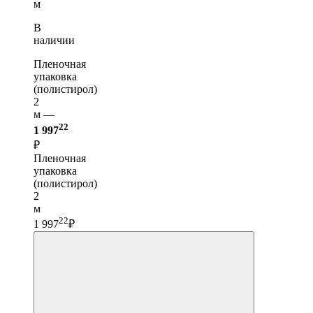
м
В
наличии
Пленочная
упаковка
(полистирол)
2
м —
22
1 997
₽
Пленочная
упаковка
(полистирол)
2
м
22
1 997
₽