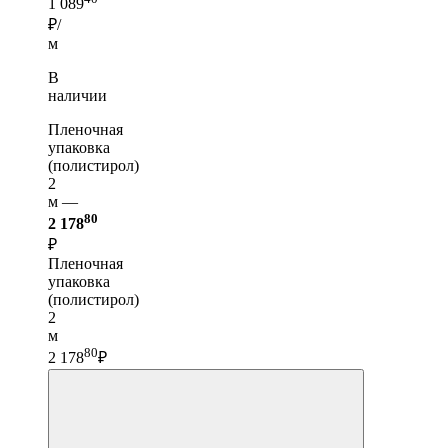
1 089
₽/
м
В
наличии
Пленочная
упаковка
(полистирол)
2
м —
80
2 178
₽
Пленочная
упаковка
(полистирол)
2
м
80
2 178
₽