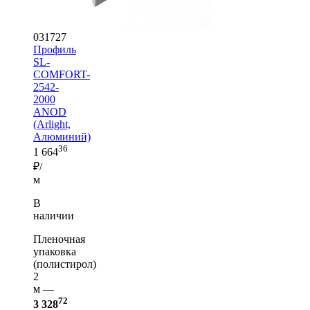
031727
Профиль
SL-
COMFORT-
2542-
2000
ANOD
(Arlight,
Алюминий)
36
1 664
₽/
м
В
наличии
Пленочная
упаковка
(полистирол)
2
м —
72
3 328