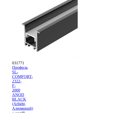
031771
Профиль
SL-
COMFORT-
2322-
F-
2000
ANOD
BLACK
(Arlight,
Алюминий)
40