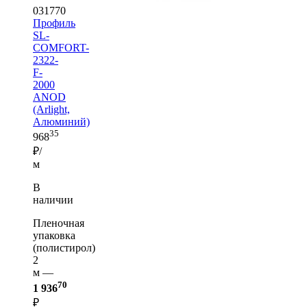
031770
Профиль
SL-
COMFORT-
2322-
F-
2000
ANOD
(Arlight,
Алюминий)
35
968
₽/
м
В
наличии
Пленочная
упаковка
(полистирол)
2
м —
70
1 936
₽