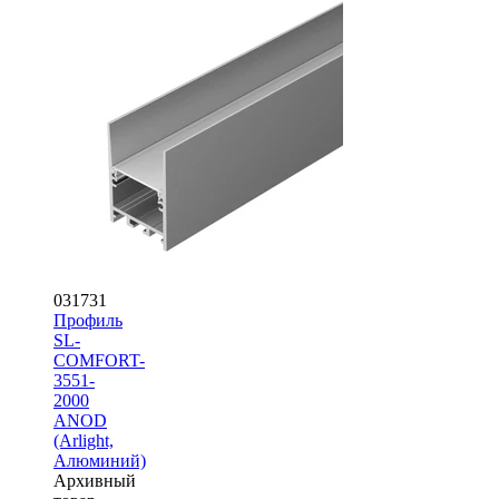
031731
Профиль
SL-
COMFORT-
3551-
2000
ANOD
(Arlight,
Алюминий)
Архивный