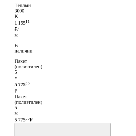
Тёплый
3000
K
11
1 155
₽/
м
В
наличии
Пакет
(полиэтилен)
5
м —
55
5 775
₽
Пакет
(полиэтилен)
5
м
55
5 775
₽