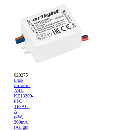
028275
Блок
питания
ARJ-
KE13300-
PFC-
TRIAC-
A
(4W,
300mA)
(Arlight,