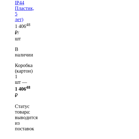
IP44
Пластик,
5
лет)
48
1 406
₽/
шт
В
наличии
Коробка
(картон)
1
шт —
48
1 406
₽
Статус
товара:
выводится
из
поставок