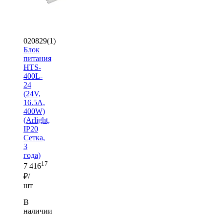
020829(1)
Блок
питания
HTS-
400L-
24
(24V,
16.5A,
400W)
(Arlight,
IP20
Сетка,
3
года)
17
7 416
₽/
шт
В
наличии