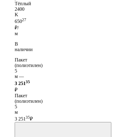
Тёплый
2400
K
27
650
₽/
м
В
наличии
Пакет
(полиэтилен)
5
м —
35
3 251
₽
Пакет
(полиэтилен)
5
м
35
3 251
₽