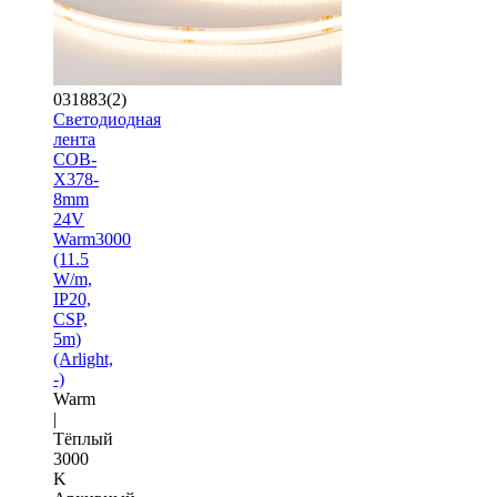
031883(2)
Светодиодная
лента
COB-
X378-
8mm
24V
Warm3000
(11.5
W/m,
IP20,
CSP,
5m)
(Arlight,
-)
Warm
|
Тёплый
3000
K