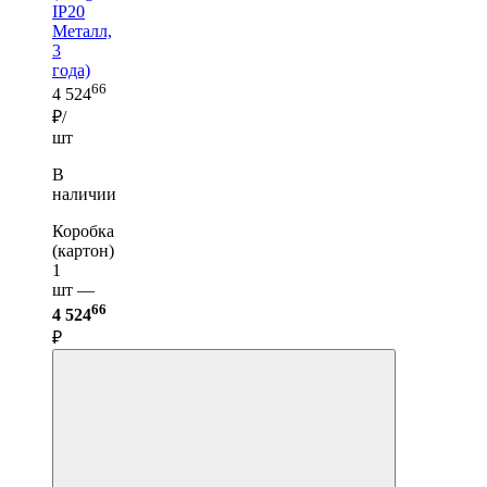
IP20
Металл,
3
года)
66
4 524
₽/
шт
В
наличии
Коробка
(картон)
1
шт —
66
4 524
₽