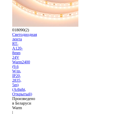
018090(2)
Светодиодная
лента
RT-
A120-
8mm
24V
Warm2400
(9.6
W/m,
IP20,
2835,
5m)
(Arlight,
Открытый)
Произведено
в Беларуси
Warm
|