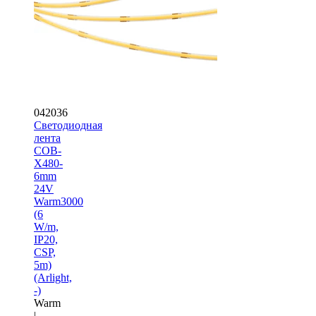
042036
Светодиодная
лента
COB-
X480-
6mm
24V
Warm3000
(6
W/m,
IP20,
CSP,
5m)
(Arlight,
-)
Warm
|