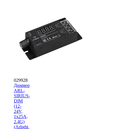
029928
Диммер
ARL-
SIRIUS-
DIM
(12-
24V,
1x25A,
2.4G)
(Arlight,