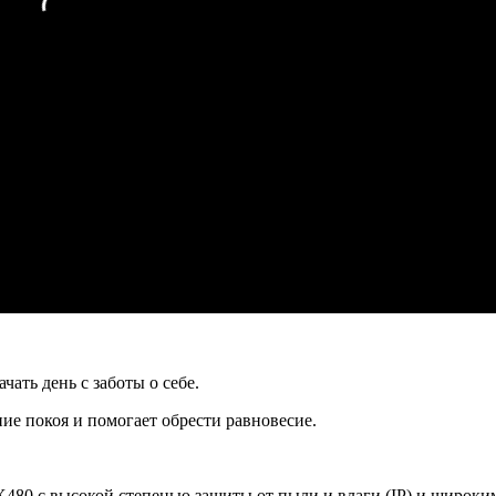
чать день с заботы о себе.
ие покоя и помогает обрести равновесие.
X480
с высокой степенью защиты от пыли и влаги (IP) и широки