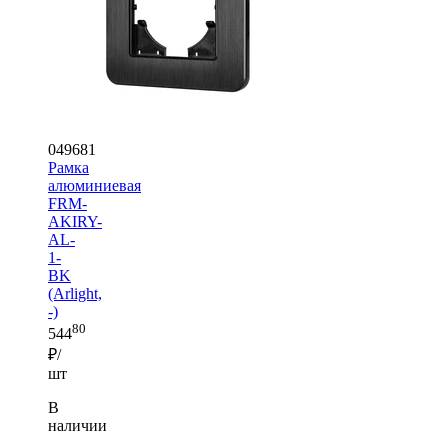
049681
Рамка
алюминиевая
FRM-
AKIRY-
AL-
1-
BK
(Arlight,
-)
80
544
₽/
шт
В
наличии