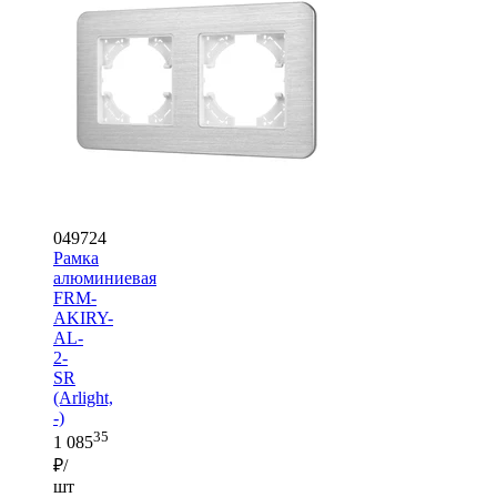
049724
Рамка
алюминиевая
FRM-
AKIRY-
AL-
2-
SR
(Arlight,
-)
35
1 085
₽/
шт