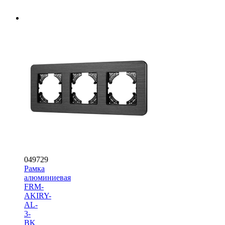
049729
Рамка
алюминиевая
FRM-
AKIRY-
AL-
3-
BK