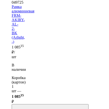
049725
Рамка
алюминиевая
FRM-
AKIRY-
AL-
2-
BK
(Arlight,
-)
35
1 085
₽/
шт
В
наличии
Коробка
(картон)
1
шт —
35
1 085
₽