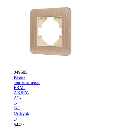
049683
Рамка
алюминиевая
FRM-
AKIRY-
AL-
1-
GD
(Arlight,
-)
80
544