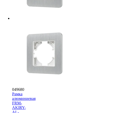
049680
Рамка
алюминиевая
FRM-
AKIRY-
AL-