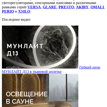
светорегуляторами, сенсорными панелями и различными
рамками серий
VERSA
,
GLARE
,
PRESTO
,
AKIRY
,
OMALI
,
PERIO
и
XSILO
.
Последние видео
Гибкий неон
МУНЛАЙТ Д13 в тканевой оплетке