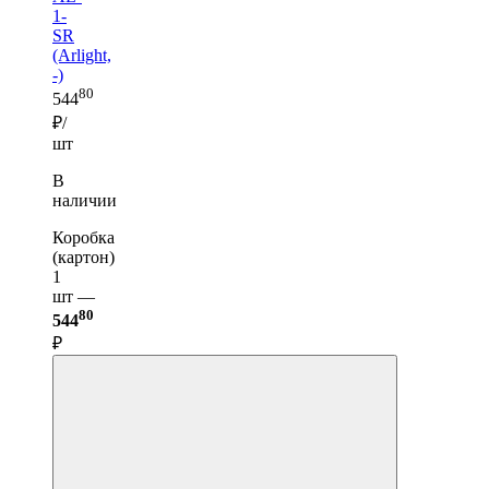
1-
SR
(Arlight,
-)
80
544
₽/
шт
В
наличии
Коробка
(картон)
1
шт —
80
544
₽