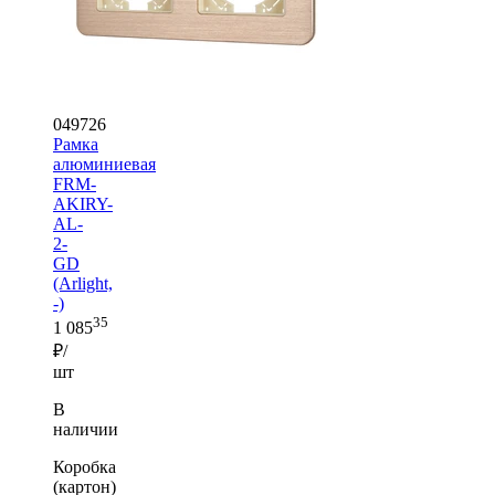
049726
Рамка
алюминиевая
FRM-
AKIRY-
AL-
2-
GD
(Arlight,
-)
35
1 085
₽/
шт
В
наличии
Коробка
(картон)