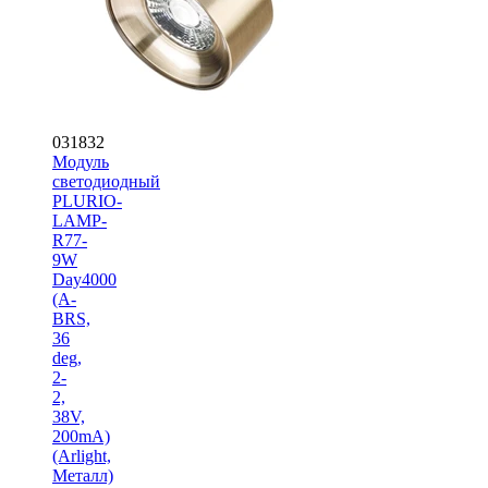
031832
Модуль
светодиодный
PLURIO-
LAMP-
R77-
9W
Day4000
(A-
BRS,
36
deg,
2-
2,
38V,
200mA)
(Arlight,
Металл)