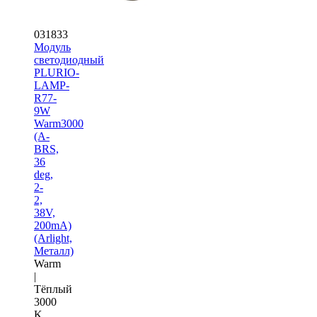
031833
Модуль
светодиодный
PLURIO-
LAMP-
R77-
9W
Warm3000
(A-
BRS,
36
deg,
2-
2,
38V,
200mA)
(Arlight,
Металл)
Warm
|
Тёплый
3000
K