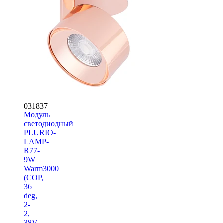
031837
Модуль
светодиодный
PLURIO-
LAMP-
R77-
9W
Warm3000
(COP,
36
deg,
2-
2,
38V,