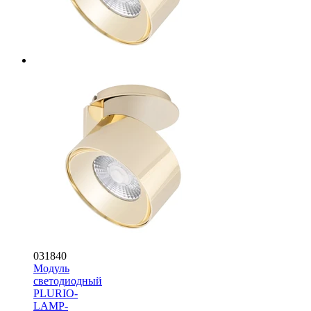
031840
Модуль
светодиодный
PLURIO-
LAMP-