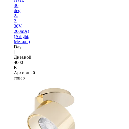
(WH,
36
deg,
2-
2,
38V,
200mA)
(Arlight,
Металл)
Day
|
Дневной
4000
K
Архивный
товар