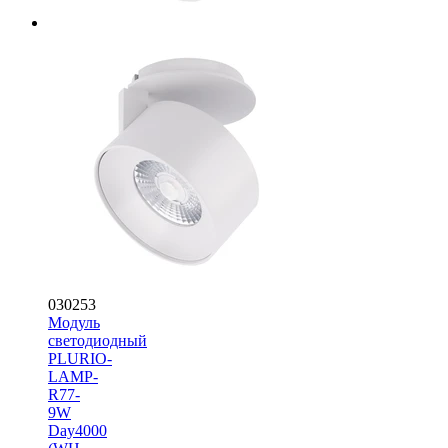
030253
Модуль
светодиодный
PLURIO-
LAMP-
R77-
9W
Day4000