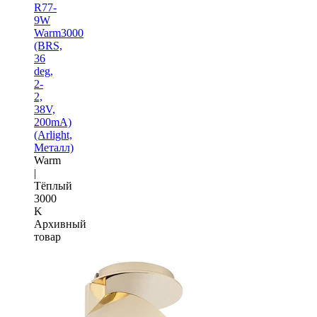
R77-
9W
Warm3000
(BRS,
36
deg,
2-
2,
38V,
200mA)
(Arlight,
Металл)
Warm
|
Тёплый
3000
K
Архивный
товар