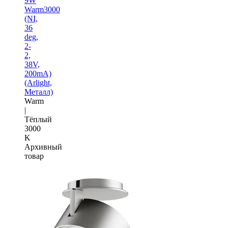
9W
Warm3000
(NI,
36
deg,
2-
2,
38V,
200mA)
(Arlight,
Металл)
Warm
|
Тёплый
3000
K
Архивный
товар