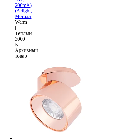
200mA)
(Arlight,
Металл)
Warm
|
Тёплый
3000
K
Архивный
товар