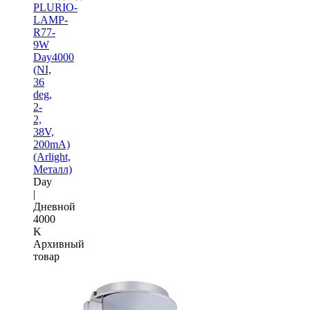
PLURIO-
LAMP-
R77-
9W
Day4000
(NI,
36
deg,
2-
2,
38V,
200mA)
(Arlight,
Металл)
Day
|
Дневной
4000
K
Архивный
товар