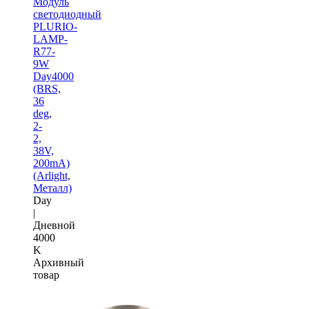
Модуль
светодиодный
PLURIO-
LAMP-
R77-
9W
Day4000
(BRS,
36
deg,
2-
2,
38V,
200mA)
(Arlight,
Металл)
Day
|
Дневной
4000
K
Архивный
товар