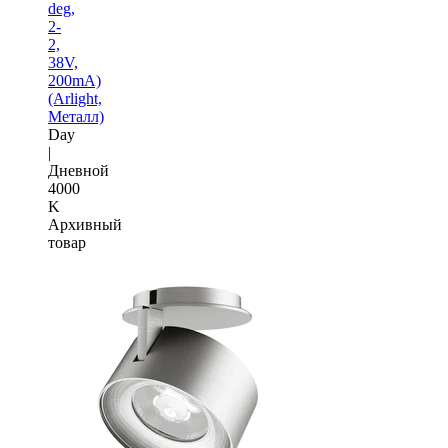
deg,
2-
2,
38V,
200mA)
(Arlight,
Металл)
Day
|
Дневной
4000
K
Архивный
товар