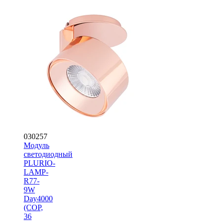
030257
Модуль
светодиодный
PLURIO-
LAMP-
R77-
9W
Day4000
(COP,
36