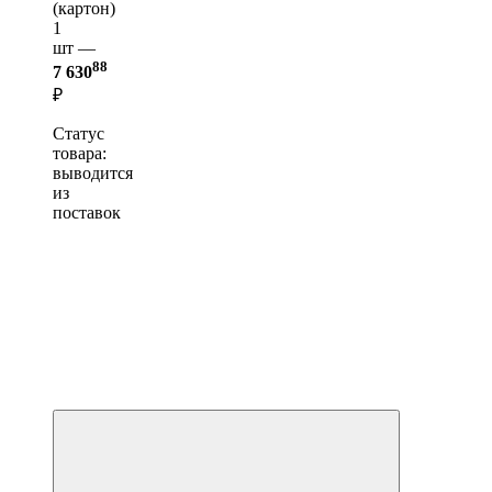
(картон)
1
шт —
88
7 630
₽
Статус
товара:
выводится
из
поставок