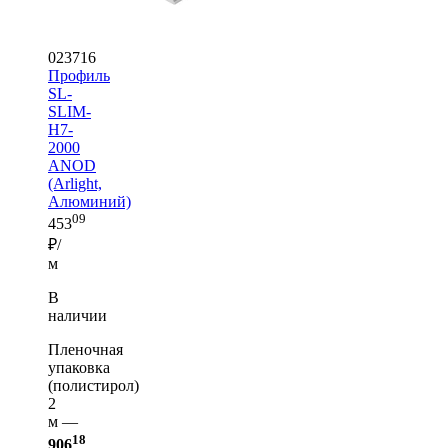
023716
Профиль
SL-
SLIM-
H7-
2000
ANOD
(Arlight,
Алюминий)
09
453
₽/
м
В
наличии
Пленочная
упаковка
(полистирол)
2
м —
18
906