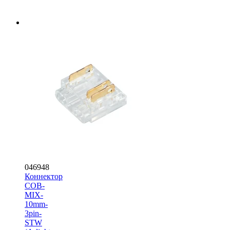
046948
Коннектор
COB-
MIX-
10mm-
3pin-
STW