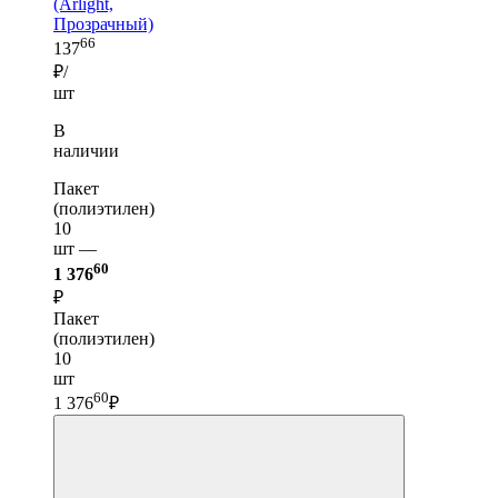
(Arlight,
Прозрачный)
66
137
₽/
шт
В
наличии
Пакет
(полиэтилен)
10
шт —
60
1 376
₽
Пакет
(полиэтилен)
10
шт
60
1 376
₽