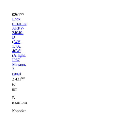
026177
Блок
питания
ARPV-
24040-
D
(24V,
1.7A,
40W)
(Arlight,
IP67
Металл,
3
года)
50
2 431
₽/
шт
В
наличии
Коробка