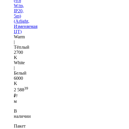
(9.6
W/m,
IP20,
5m)
(Arlight,
Изменяемая
ЦТ)
Warm
|
Тёплый
2700
K
White
|
Белый
6000
K
39
2 588
₽/
м
В
наличии
Пакет