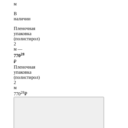
м
В
наличии
Пленочная
упаковка
(полистирол)
2
м —
28
770
₽
Пленочная
упаковка
(полистирол)
2
м
28
770
₽