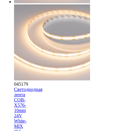
045179
Светодиодная
лента
COB-
X576-
10mm
24V
White-
MIX