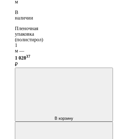
м
В
наличии
Пленочная
упаковка
(полистирол)
1
м —
37
1 028
₽
В корзину