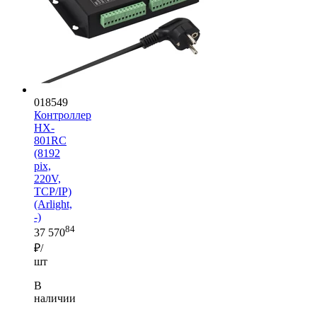
018549
Контроллер
HX-
801RC
(8192
pix,
220V,
TCP/IP)
(Arlight,
-)
84
37 570
₽/
шт
В
наличии