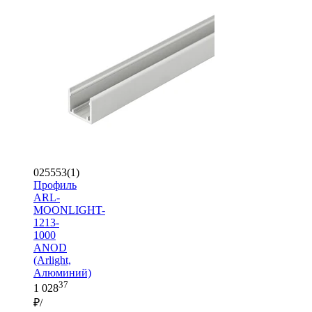
025553(1)
Профиль
ARL-
MOONLIGHT-
1213-
1000
ANOD
(Arlight,
Алюминий)
37
1 028
₽/