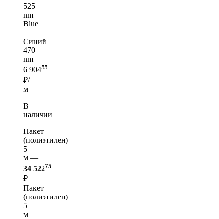
525
nm
Blue
|
Синий
470
nm
55
6 904
₽/
м
В
наличии
Пакет
(полиэтилен)
5
м —
75
34 522
₽
Пакет
(полиэтилен)
5
м