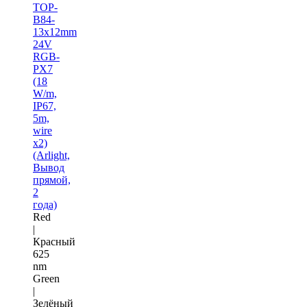
TOP-
B84-
13x12mm
24V
RGB-
PX7
(18
W/m,
IP67,
5m,
wire
x2)
(Arlight,
Вывод
прямой,
2
года)
Red
|
Красный
625
nm
Green
|
Зелёный