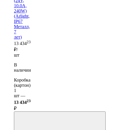
(24V,
10.0A,
240W)
(Arlight,
IP67
Металл,
7
лет)
23
13 434
₽/
шт
В
наличии
Коробка
(картон)
1
шт —
23
13 434
₽