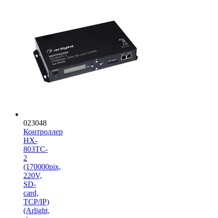
023048
Контроллер
HX-
803TC-
2
(170000pix,
220V,
SD-
card,
TCP/IP)
(Arlight,