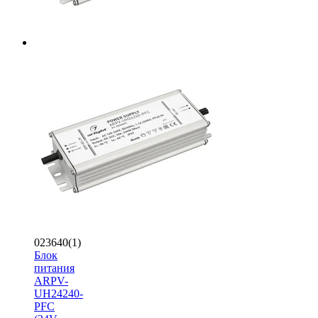
023640(1)
Блок
питания
ARPV-
UH24240-
PFC