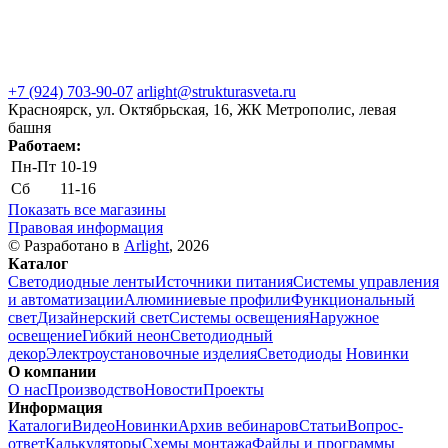
+7 (924) 703-90-07
arlight@strukturasveta.ru
Красноярск, ул. Октябрьская, 16, ЖК Метрополис, левая
башня
Работаем:
Пн-Пт
10-19
Сб
11-16
Показать все магазины
Правовая информация
© Разработано в
Arlight
, 2026
Каталог
Светодиодные ленты
Источники питания
Системы управления
и автоматизации
Алюминиевые профили
Функциональный
свет
Дизайнерский свет
Системы освещения
Наружное
освещение
Гибкий неон
Светодиодный
декор
Электроустановочные изделия
Светодиоды
Новинки
О компании
О нас
Производство
Новости
Проекты
Информация
Каталоги
Видео
Новинки
Архив вебинаров
Статьи
Вопрос-
ответ
Калькуляторы
Схемы монтажа
Файлы и программы