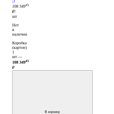
-)
45
108 349
₽/
шт
Нет
в
наличии
Коробка
(картон)
1
шт —
45
108 349
₽
В корзину