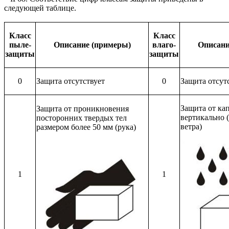
следующей таблице.
Класс
Класс
пыле-
Описание (примеры)
влаго-
Описани
защиты
защиты
0
Защита отсутствует
0
Защита отсут
Защита от ка
Защита от проникновения
вертикально 
посторонних твердых тел
ветра)
размером более 50 мм (рука)
1
1