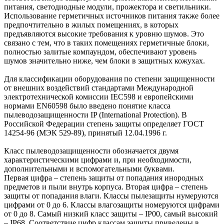
питания, светодиодные модули, прожектора и светильники.
Использование герметичных источников питания также более
предпочтительно в жилых помещениях, в которых
предъявляются высокие требования к уровню шумов. Это
связано с тем, что в таких помещениях герметичные блоки,
полностью залитые компаундом, обеспечивают уровень
шумов значительно ниже, чем блоки в защитных кожухах.
Для классификации оборудования по степени защищенности
от внешних воздействий стандартами Международной
электротехнической комиссии IEC598 и европейскими
нормами EN60598 было введено понятие класса
пылеводозащищенности IP (International Protection). В
Российской Федерации степень защиты определяет ГОСТ
14254-96 (МЭК 529-89), принятый 12.04.1996 г.
Класс пылеводозащищенности обозначается двумя
характеристическими цифрами и, при необходимости,
дополнительными и вспомогательными буквами.
Первая цифра – степень защиты от попадания инородных
предметов и пыли внутрь корпуса. Вторая цифра – степень
защиты от попадания влаги. Классы пылезащиты нумеруются
цифрами от 0 до 6. Классы влагозащиты номеруются цифрами
от 0 до 8. Самый низкий класс защиты – IP00, самый высокий
– IP68. Соответствие цифр классам защиты приведены в