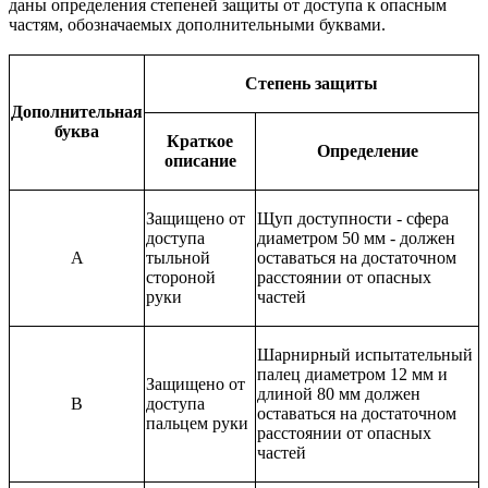
даны определения степеней защиты от доступа к опасным
частям, обозначаемых дополнительными буквами.
Степень защиты
Дополнительная
буква
Краткое
Определение
описание
Защищено от
Щуп доступности - сфера
доступа
диаметром 50 мм - должен
A
тыльной
оставаться на достаточном
стороной
расстоянии от опасных
руки
частей
Шарнирный испытательный
палец диаметром 12 мм и
Защищено от
длиной 80 мм должен
B
доступа
оставаться на достаточном
пальцем руки
расстоянии от опасных
частей