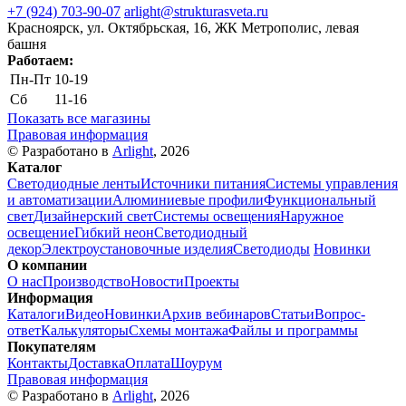
+7 (924) 703-90-07
arlight@strukturasveta.ru
Красноярск, ул. Октябрьская, 16, ЖК Метрополис, левая
башня
Работаем:
Пн-Пт
10-19
Сб
11-16
Показать все магазины
Правовая информация
© Разработано в
Arlight
, 2026
Каталог
Светодиодные ленты
Источники питания
Системы управления
и автоматизации
Алюминиевые профили
Функциональный
свет
Дизайнерский свет
Системы освещения
Наружное
освещение
Гибкий неон
Светодиодный
декор
Электроустановочные изделия
Светодиоды
Новинки
О компании
О нас
Производство
Новости
Проекты
Информация
Каталоги
Видео
Новинки
Архив вебинаров
Статьи
Вопрос-
ответ
Калькуляторы
Схемы монтажа
Файлы и программы
Покупателям
Контакты
Доставка
Оплата
Шоурум
Правовая информация
© Разработано в
Arlight
, 2026