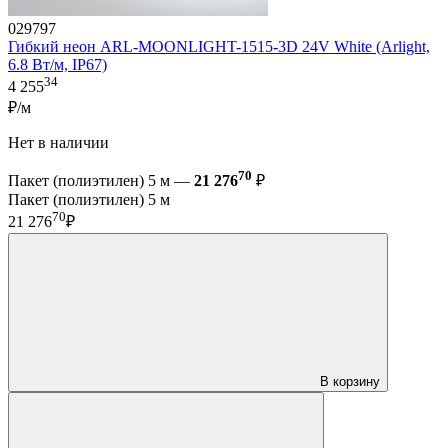
029797
Гибкий неон ARL-MOONLIGHT-1515-3D 24V White (Arlight,
6.8 Вт/м, IP67)
34
4 255
₽/м
Нет в наличии
70
Пакет (полиэтилен) 5 м —
21 276
₽
Пакет (полиэтилен) 5 м
70
21 276
₽
В корзину