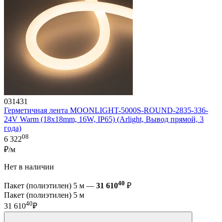
031431
Герметичная лента MOONLIGHT-5000S-ROUND-2835-336-
24V Warm (18х18mm, 16W, IP65) (Arlight, Вывод прямой, 3
года)
08
6 322
₽/м
Нет в наличии
40
Пакет (полиэтилен) 5 м —
31 610
₽
Пакет (полиэтилен) 5 м
40
31 610
₽