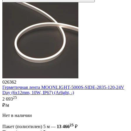
026362
Герметичная лента MOONLIGHT-5000S-SIDE-2835-120-24V
Day (6х12mm, 10W, IP67) (Arlight, -)
25
2 693
₽/м
Нет в наличии
25
Пакет (полиэтилен) 5 м —
13 466
₽