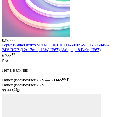
029805
Герметичная лента SPI MOONLIGHT-5000S-SIDE-5060-84-
24V RGB (12х17mm, 18W, IP67) (Arlight, 18 Вт/м, IP67)
13
6 733
₽/м
Нет в наличии
65
Пакет (полиэтилен) 5 м —
33 665
₽
Пакет (полиэтилен) 5 м
65
33 665
₽