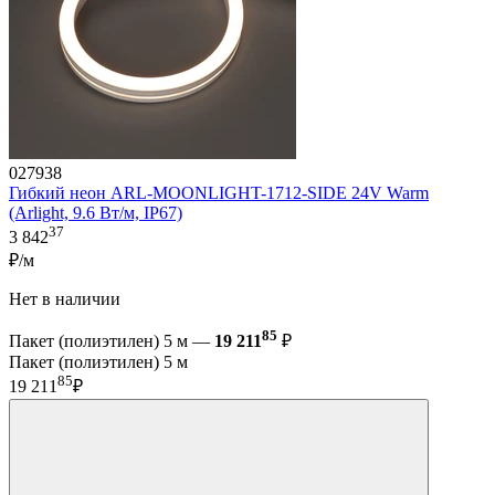
027938
Гибкий неон ARL-MOONLIGHT-1712-SIDE 24V Warm
(Arlight, 9.6 Вт/м, IP67)
37
3 842
₽/м
Нет в наличии
85
Пакет (полиэтилен) 5 м —
19 211
₽
Пакет (полиэтилен) 5 м
85
19 211
₽