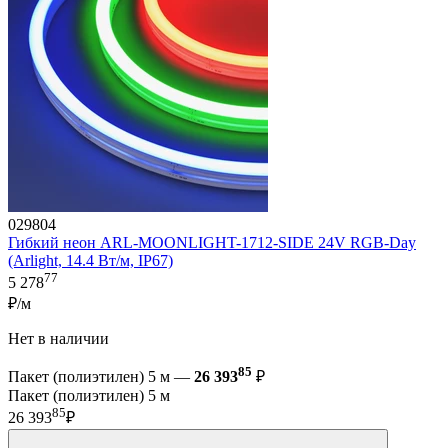
029804
Гибкий неон ARL-MOONLIGHT-1712-SIDE 24V RGB-Day
(Arlight, 14.4 Вт/м, IP67)
77
5 278
₽/м
Нет в наличии
85
Пакет (полиэтилен) 5 м —
26 393
₽
Пакет (полиэтилен) 5 м
85
26 393
₽