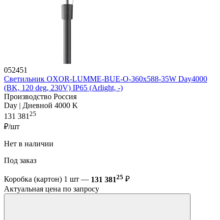
052451
Светильник OXOR-LUMME-BUE-O-360x588-35W Day4000
(BK, 120 deg, 230V) IP65 (Arlight, -)
Производство Россия
Day | Дневной 4000 K
25
131 381
₽/шт
Нет в наличии
Под заказ
25
Коробка (картон) 1 шт —
131 381
₽
Актуальная цена по запросу