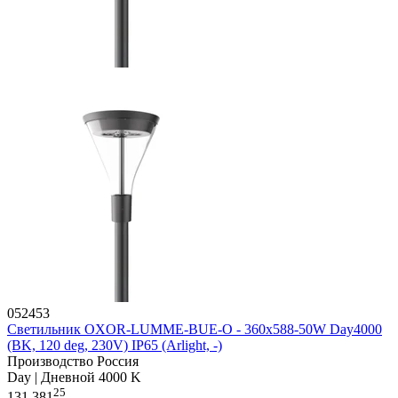
052453
Светильник OXOR-LUMME-BUE-О - 360x588-50W Day4000
(BK, 120 deg, 230V) IP65 (Arlight, -)
Производство Россия
Day | Дневной 4000 K
25
131 381