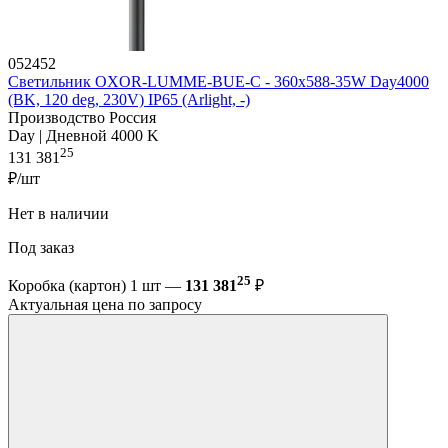
052452
Светильник OXOR-LUMME-BUE-С - 360x588-35W Day4000
(BK, 120 deg, 230V) IP65 (Arlight, -)
Производство Россия
Day | Дневной 4000 K
25
131 381
₽/шт
Нет в наличии
Под заказ
25
Коробка (картон) 1 шт —
131 381
₽
Актуальная цена по запросу