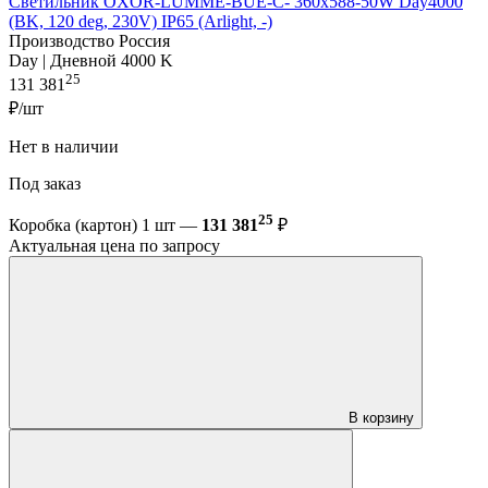
Светильник OXOR-LUMME-BUE-C- 360x588-50W Day4000
(BK, 120 deg, 230V) IP65 (Arlight, -)
Производство Россия
Day | Дневной 4000 K
25
131 381
₽/шт
Нет в наличии
Под заказ
25
Коробка (картон) 1 шт —
131 381
₽
Актуальная цена по запросу
В корзину