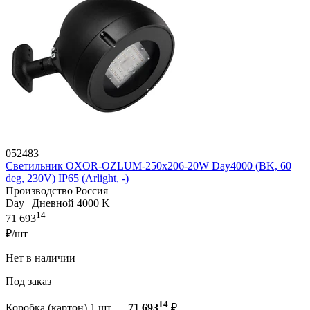
052483
Светильник OXOR-OZLUM-250x206-20W Day4000 (BK, 60
deg, 230V) IP65 (Arlight, -)
Производство Россия
Day | Дневной 4000 K
14
71 693
₽/шт
Нет в наличии
Под заказ
14
Коробка (картон) 1 шт —
71 693
₽