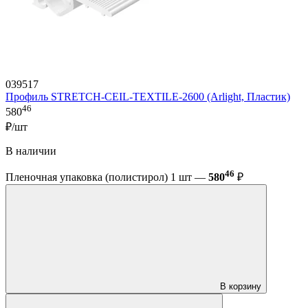
039517
Профиль STRETCH-CEIL-TEXTILE-2600 (Arlight, Пластик)
46
580
₽/шт
В наличии
46
Пленочная упаковка (полистирол) 1 шт —
580
₽
В корзину