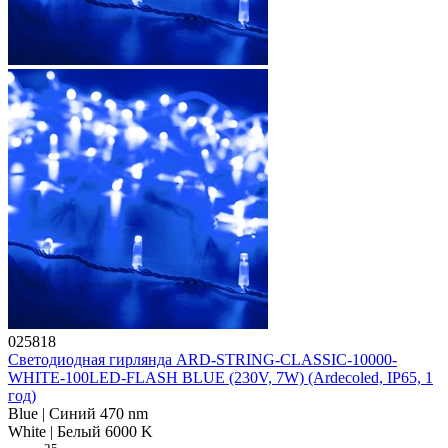
025818
Светодиодная гирлянда ARD-STRING-CLASSIC-10000-
WHITE-100LED-FLASH BLUE (230V, 7W) (Ardecoled, IP65, 1
год)
Blue | Синий 470 nm
White | Белый 6000 K