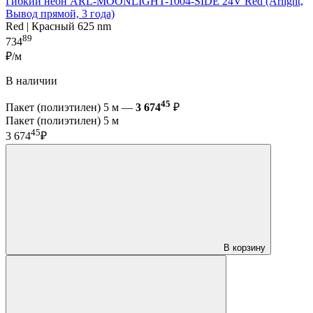
Гибкий неон ARL-MOONLIGHT-1004-SIDE 24V Red (Arlight,
Вывод прямой, 3 года)
Red | Красный 625 nm
89
734
₽/м
В наличии
45
Пакет (полиэтилен) 5 м —
3 674
₽
Пакет (полиэтилен) 5 м
45
3 674
₽
В корзину