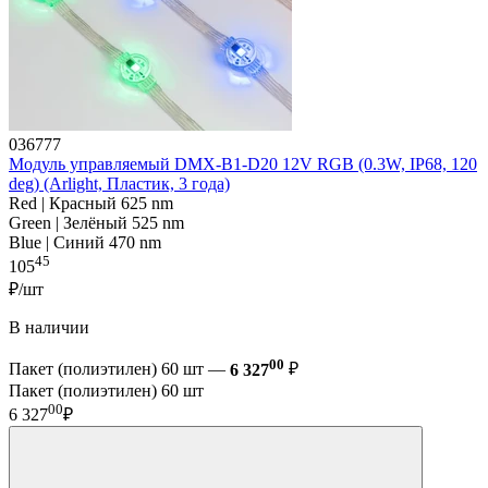
036777
Модуль управляемый DMX-B1-D20 12V RGB (0.3W, IP68, 120
deg) (Arlight, Пластик, 3 года)
Red | Красный 625 nm
Green | Зелёный 525 nm
Blue | Синий 470 nm
45
105
₽/шт
В наличии
00
Пакет (полиэтилен) 60 шт —
6 327
₽
Пакет (полиэтилен) 60 шт
00
6 327
₽