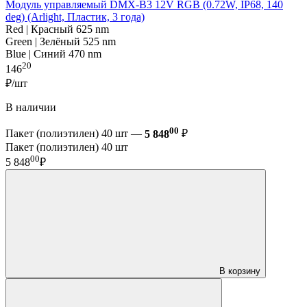
Модуль управляемый DMX-B3 12V RGB (0.72W, IP68, 140
deg) (Arlight, Пластик, 3 года)
Red | Красный 625 nm
Green | Зелёный 525 nm
Blue | Синий 470 nm
20
146
₽/шт
В наличии
00
Пакет (полиэтилен) 40 шт —
5 848
₽
Пакет (полиэтилен) 40 шт
00
5 848
₽
В корзину