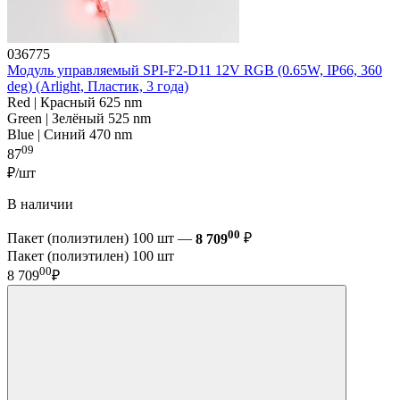
036775
Модуль управляемый SPI-F2-D11 12V RGB (0.65W, IP66, 360
deg) (Arlight, Пластик, 3 года)
Red | Красный 625 nm
Green | Зелёный 525 nm
Blue | Синий 470 nm
09
87
₽/шт
В наличии
00
Пакет (полиэтилен) 100 шт —
8 709
₽
Пакет (полиэтилен) 100 шт
00
8 709
₽