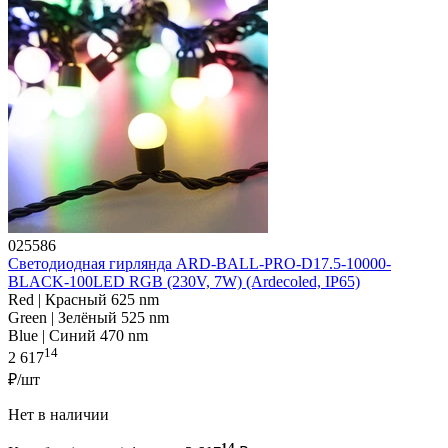
025586
Светодиодная гирлянда ARD-BALL-PRO-D17.5-10000-
BLACK-100LED RGB (230V, 7W) (Ardecoled, IP65)
Red | Красный 625 nm
Green | Зелёный 525 nm
Blue | Синий 470 nm
14
2 617
₽/шт
Нет в наличии
14