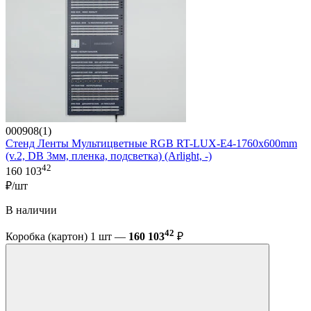
000908(1)
Стенд Ленты Мультицветные RGB RT-LUX-E4-1760x600mm
(v.2, DB 3мм, пленка, подсветка) (Arlight, -)
42
160 103
₽/шт
В наличии
42
Коробка (картон) 1 шт —
160 103
₽