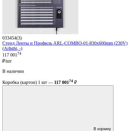
033454(3)
Стенд Ленты и Профиль ARL-COMBO-01-830х600mm (230V)
(Arlight, -)
74
117 001
₽/шт
В наличии
74
Коробка (картон) 1 шт —
117 001
₽
В корзину