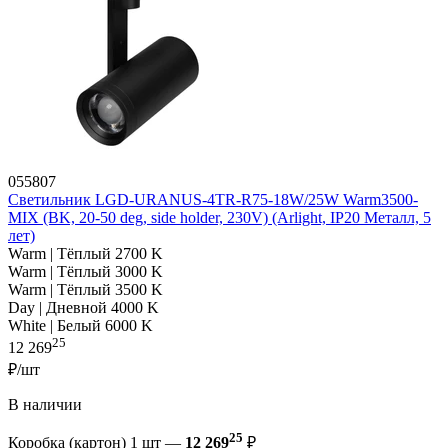
055807
Светильник LGD-URANUS-4TR-R75-18W/25W Warm3500-
MIX (BK, 20-50 deg, side holder, 230V) (Arlight, IP20 Металл, 5
лет)
Warm | Тёплый 2700 K
Warm | Тёплый 3000 K
Warm | Тёплый 3500 K
Day | Дневной 4000 K
White | Белый 6000 K
25
12 269
₽/шт
В наличии
25
Коробка (картон) 1 шт —
12 269
₽