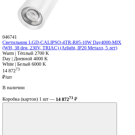
046741
Светильник LGD-CALIPSO-4TR-R85-10W Day4000-MIX
(WH, 38 deg, 230V, TRIAC) (Arlight, IP20 Металл, 5 лет)
Warm | Тёплый 2700 K
Day | Дневной 4000 K
White | Белый 6000 K
73
14 872
₽/шт
В наличии
73
Коробка (картон) 1 шт —
14 872
₽