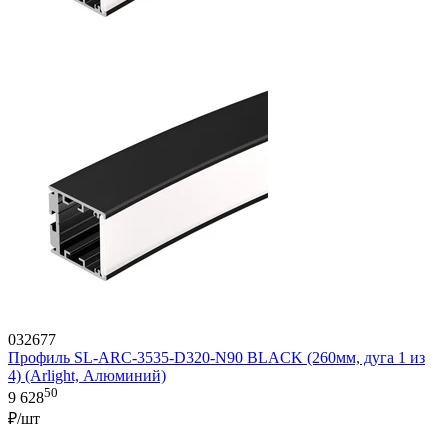
032677
Профиль SL-ARC-3535-D320-N90 BLACK (260мм, дуга 1 из
4) (Arlight, Алюминий)
50
9 628
₽/шт