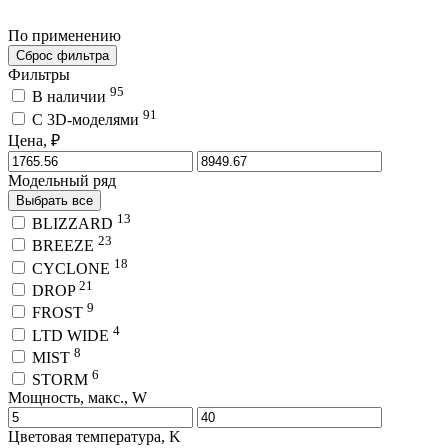
По применению
Сброс фильтра
Фильтры
95
В наличии
91
C 3D-моделями
Цена, ₽
Модельный ряд
Выбрать все
13
BLIZZARD
23
BREEZE
18
CYCLONE
21
DROP
9
FROST
4
LTD WIDE
8
MIST
6
STORM
Мощность, макс., W
Цветовая температура, K