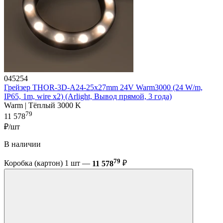
045254
Грейзер THOR-3D-A24-25x27mm 24V Warm3000 (24 W/m,
IP65, 1m, wire x2) (Arlight, Вывод прямой, 3 года)
Warm | Тёплый 3000 K
79
11 578
₽/шт
В наличии
79
Коробка (картон) 1 шт —
11 578
₽