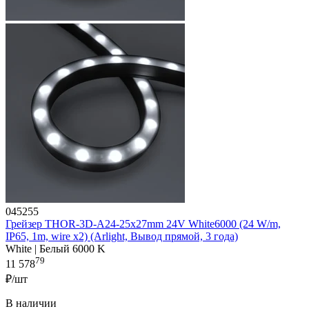
045255
Грейзер THOR-3D-A24-25x27mm 24V White6000 (24 W/m,
IP65, 1m, wire x2) (Arlight, Вывод прямой, 3 года)
White | Белый 6000 K
79
11 578
₽/шт
В наличии